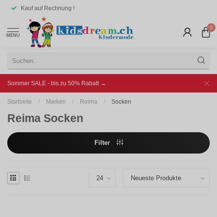
Kauf auf Rechnung !
0
MENU
Sommer SALE - bis zu 50% Rabatt →
Startseite
/
Marken
/
Reima
/
Socken
Reima Socken
Filter