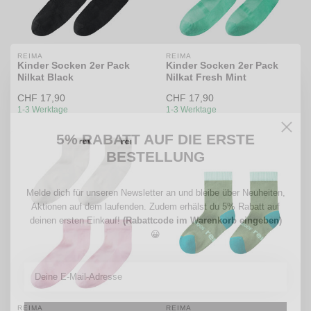
REIMA
REIMA
Kinder Socken 2er Pack
Kinder Socken 2er Pack
Nilkat Black
Nilkat Fresh Mint
CHF 17,90
CHF 17,90
1-3 Werktage
1-3 Werktage
5% RABATT AUF DIE ERSTE
BESTELLUNG
Melde dich für unseren Newsletter an und bleibe über Neuheiten,
Aktionen auf dem laufenden. Zudem erhälst du 5% Rabatt auf
deinen ersten Einkauf!
(Rabattcode im Warenkorb eingeben)
😀
REIMA
REIMA