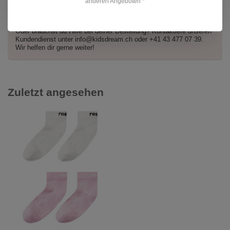
anderen Angeboten *
Hast du Fragen zu diesem Produkt?
Oder brauchst du Hilfe bei deiner Bestellung? Kontaktiere unseren
Kundendienst unter
info@kidsdream.ch
oder +41 43 477 07 39.
Wir helfen dir gerne weiter!
Zuletzt angesehen