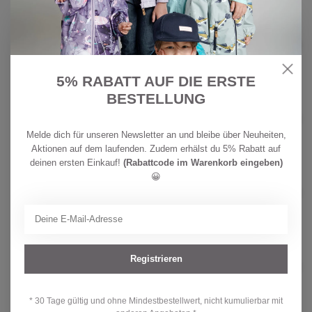
REIMA
CHF
Reima Kinder Socken 2er Pack
Parit Black
22,90
Auf Lager
5% RABATT AUF DIE ERSTE
BESTELLUNG
REIMA
CHF
Reima Kinder Anti-Bite Socken
Insect Melange grey
19,90
Melde dich für unseren Newsletter an und bleibe über Neuheiten,
Auf Lager
Aktionen auf dem laufenden. Zudem erhälst du 5% Rabatt auf
deinen ersten Einkauf!
(Rabattcode im Warenkorb eingeben)
REIMA
😀
CHF
Reima Kinder Socken Samoten
Dark Teal
19,90
Auf Lager
REIMA
Registrieren
CHF
Reima Kinder Socken 2er Pack
Parit Dark Teal
22,90
Auf Lager
* 30 Tage gültig und ohne Mindestbestellwert, nicht kumulierbar mit