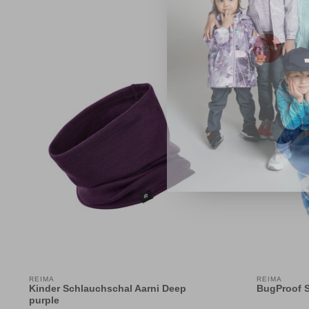
-22%
REIMA
REIMA
Kinder Schlauchschal Aarni Deep
BugProof S
purple