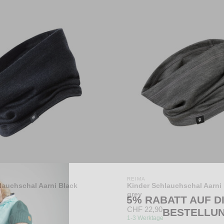
REIMA
lauchschal Aarni Black
Kinder Schlauchschal Aarni
grey
5% RABATT AUF D
CHF 22,90
BESTELLU
1-3 Werktage