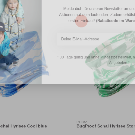
Melde dich für unseren Newsletter an und
Aktionen auf dem laufenden. Zudem erhäls
ersten Einkauf!
(Rabattcode im War
-22%
* 30 Tage gültig und ohne Mindestbestellwert, 
Angeboten *
REIMA
chal Hyrisee Cool blue
BugProof Schal Hyrisee Sto