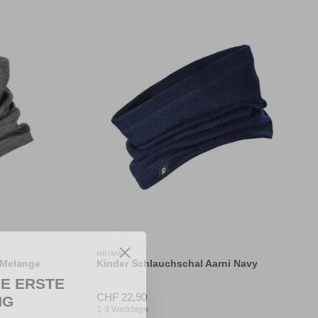
REIMA
 Melange
Kinder Schlauchschal Aarni Navy
IE ERSTE
CHF 22,90
NG
1-3 Werktage