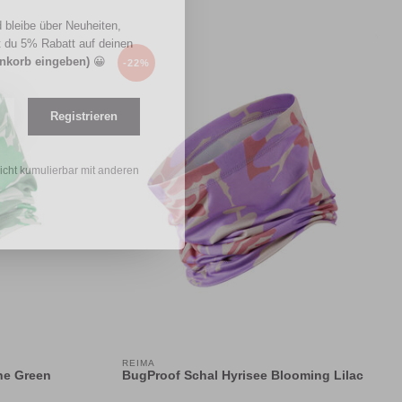
 bleibe über Neuheiten,
t du 5% Rabatt auf deinen
enkorb eingeben)
😀
-22%
Registrieren
nicht kumulierbar mit anderen
REIMA
ne Green
BugProof Schal Hyrisee Blooming Lilac