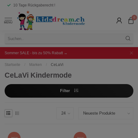
10 Tage Rückgaberecht !
0
MENU
Sommer SALE - bis zu 50% Rabatt →
Startseite
/
Marken
/
CeLaVi
CeLaVi Kindermode
Filter