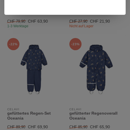
Jungen Regen-Set Flint
gefütterte
Stone
Regenhandschuhe
Oceania
CHF 63,90
CHF 21,90
CHF 79,90
CHF 27,90
1-3 Werktage
Nicht auf Lager
-22%
-23%
CELAVI
CELAVI
gefüttertes Regen-Set
gefütterter Regenoverall
Oceania
Oceania
CHF 69,90
CHF 65,90
CHF 89,90
CHF 85,90