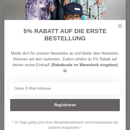
CELAVI
CELAVI
Mädchen Regen-Set
Jungen Regen-Set Blue
5% RABATT AUF DIE ERSTE
Perfectly Pale
Fog
BESTELLUNG
CHF 63,90
CHF 63,90
CHF 79,90
CHF 79,90
1-3 Werktage
1-3 Werktage
Melde dich für unseren Newsletter an und bleibe über Neuheiten,
Aktionen auf dem laufenden. Zudem erhälst du 5% Rabatt auf
-20%
-22%
deinen ersten Einkauf!
(Rabattcode im Warenkorb eingeben)
😀
Registrieren
* 30 Tage gültig und ohne Mindestbestellwert, nicht kumulierbar mit
anderen Angeboten *
CELAVI
CELAVI