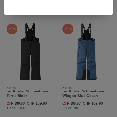
Terrie Breezy Violet
Terrie Soft coral
CHF 97,90
CHF 97,90
CHF 139,90
CHF 139,90
1-3 Werktage
1-3 Werktage
-21%
-21%
REIMA
REIMA
tec Kinder Schneehose
tec Kinder Schneehose
Terrie Black
Wingon Blue Ocean
CHF 109,90
CHF 109,90
CHF 139,90
CHF 139,90
1-3 Werktage
1-3 Werktage