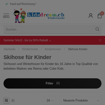
Kauf auf Rechnung !
0
MENU
Sommer SALE - bis zu 50% Rabatt →
Startseite
/
Kindermode
/
Kinderhosen
/
Skihose Kinder
Skihose für Kinder
Skihosen und Winterhosen für Kinder bis 16 Jahre in Top Qualität von
beliebten Marken wie Reima oder Color Kids.
Filter