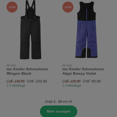
-21%
-23%
REIMA
REIMA
tec Kinder Schneehose
tec Kinder Schneehose
Wingon Black
Alppi Breezy Violet
CHF 109,90
CHF 99,90
CHF 139,90
CHF 129,90
1-3 Werktage
1-3 Werktage
Zeige
1
-
24
von 44
Mehr anzeigen