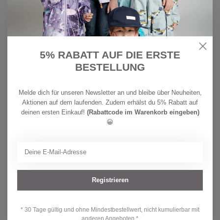
REIMA
REIMA
tec Kinder Schneehose
tec Kinder Schneehose
Proxima Rosy Berry
Terrie Frozen Blue
5% RABATT AUF DIE ERSTE
CHF 62,90
CHF 109,90
CHF 89,90
CHF 139,90
BESTELLUNG
1-3 Werktage
1-3 Werktage
Melde dich für unseren Newsletter an und bleibe über Neuheiten,
-30%
-30%
Aktionen auf dem laufenden. Zudem erhälst du 5% Rabatt auf
deinen ersten Einkauf!
(Rabattcode im Warenkorb eingeben)
😀
Registrieren
REIMA
REIMA
* 30 Tage gültig und ohne Mindestbestellwert, nicht kumulierbar mit
tec Kinder Schneehose
tec Kinder Schneehose
anderen Angeboten *