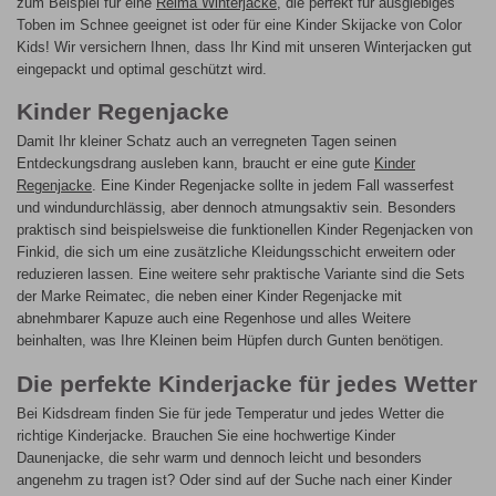
zum Beispiel für eine
Reima Winterjacke
, die perfekt für ausgiebiges
Toben im Schnee geeignet ist oder für eine Kinder Skijacke von Color
Kids! Wir versichern Ihnen, dass Ihr Kind mit unseren Winterjacken gut
eingepackt und optimal geschützt wird.
Kinder Regenjacke
Damit Ihr kleiner Schatz auch an verregneten Tagen seinen
Entdeckungsdrang ausleben kann, braucht er eine gute
Kinder
Regenjacke
. Eine Kinder Regenjacke sollte in jedem Fall wasserfest
und windundurchlässig, aber dennoch atmungsaktiv sein. Besonders
praktisch sind beispielsweise die funktionellen Kinder Regenjacken von
Finkid, die sich um eine zusätzliche Kleidungsschicht erweitern oder
reduzieren lassen. Eine weitere sehr praktische Variante sind die Sets
der Marke Reimatec, die neben einer Kinder Regenjacke mit
abnehmbarer Kapuze auch eine Regenhose und alles Weitere
beinhalten, was Ihre Kleinen beim Hüpfen durch Gunten benötigen.
Die perfekte Kinderjacke für jedes Wetter
Bei Kidsdream finden Sie für jede Temperatur und jedes Wetter die
richtige Kinderjacke. Brauchen Sie eine hochwertige Kinder
Daunenjacke, die sehr warm und dennoch leicht und besonders
angenehm zu tragen ist? Oder sind auf der Suche nach einer Kinder