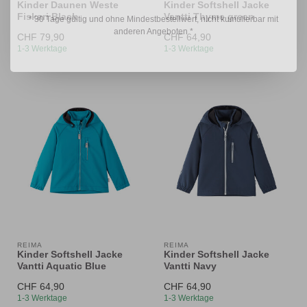
Kinder Daunen Weste
Kinder Softshell Jacke
Fiskari Black
Vantti Thyme green
* 30 Tage gültig und ohne Mindestbestellwert, nicht kumulierbar mit
anderen Angeboten *
CHF 79,90
CHF 64,90
1-3 Werktage
1-3 Werktage
REIMA
REIMA
Kinder Softshell Jacke
Kinder Softshell Jacke
Vantti Aquatic Blue
Vantti Navy
CHF 64,90
CHF 64,90
1-3 Werktage
1-3 Werktage