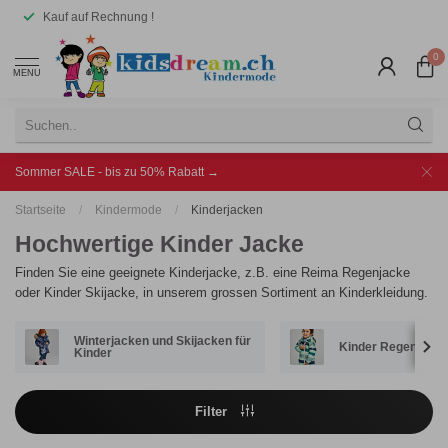
Kauf auf Rechnung !
0
MENU
Sommer SALE - bis zu 50% Rabatt →
Startseite
/
Kindermode
/
Kinderjacken
Hochwertige Kinder Jacke
Finden Sie eine geeignete Kinderjacke, z.B. eine Reima Regenjacke
oder Kinder Skijacke, in unserem grossen Sortiment an Kinderkleidung.
Winterjacken und Skijacken für
Kinder Regenjack
Kinder
Filter