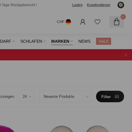
0 Tage Rückgaberecht !
Laden
Kundendienst
0
CHF
EDARF
SCHLAFEN
MARKEN
NEWS
SALE
nzeigen:
Filter