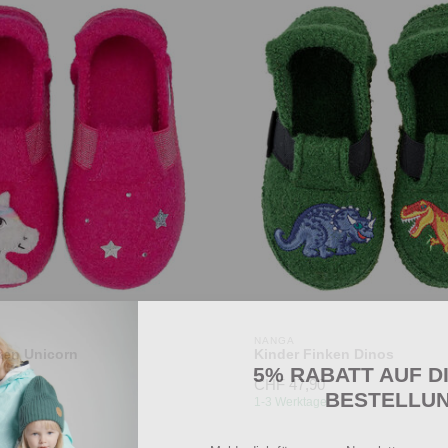
NANGA
ken Unicorn
Kinder Finken Dinos
5% RABATT AUF D
CHF 47,90
BESTELLU
1-3 Werktage