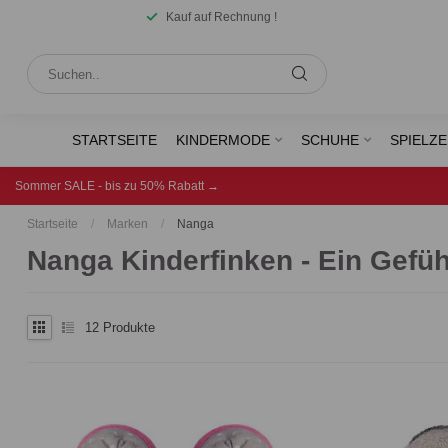
Kauf auf Rechnung !
STARTSEITE
KINDERMODE
SCHUHE
SPIELZ
Sommer SALE - bis zu 50% Rabatt →
Startseite
/
Marken
/
Nanga
Nanga Kinderfinken - Ein Gefüh
12
Produkte