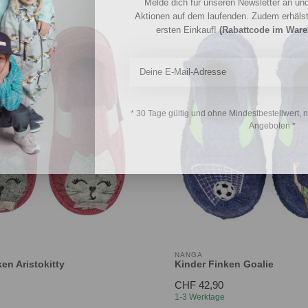
Melde dich für unseren Newsletter an und
Aktionen auf dem laufenden. Zudem erhäls
ersten Einkauf!
(Rabattcode im War
* 30 Tage gültig und ohne Mindestbestellwert, 
Angeboten *
NANGA
en Aristokitty
Kinder Finken Goalie
CHF 42,90
1-3 Werktage