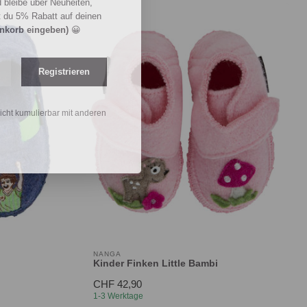
 bleibe über Neuheiten,
t du 5% Rabatt auf deinen
enkorb eingeben)
😀
Registrieren
nicht kumulierbar mit anderen
NANGA
Kinder Finken Little Bambi
CHF 42,90
1-3 Werktage