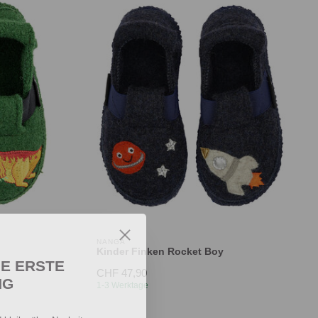
NANGA
Kinder Finken Rocket Boy
IE ERSTE
CHF 47,90
NG
1-3 Werktage