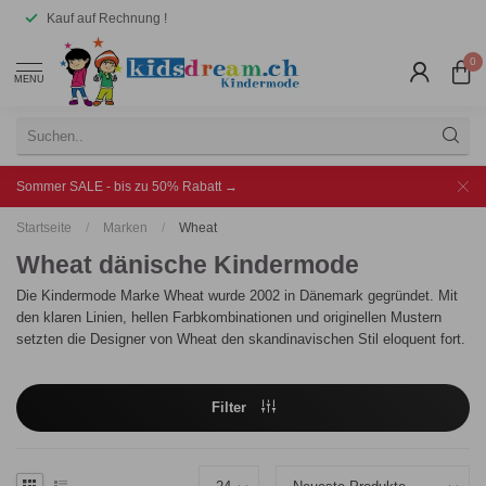
Kauf auf Rechnung !
0
MENU
Sommer SALE - bis zu 50% Rabatt →
Startseite
/
Marken
/
Wheat
Wheat dänische Kindermode
Die Kindermode Marke Wheat wurde 2002 in Dänemark gegründet. Mit
den klaren Linien, hellen Farbkombinationen und originellen Mustern
setzten die Designer von Wheat den skandinavischen Stil eloquent fort.
Filter