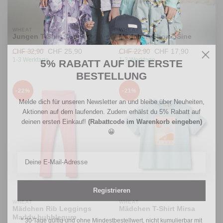
WHEAT
WHEAT
Jungen T-Shirt Topper
Mädchen Shorts Sine
CHF 25,90
CHF 17,90
CHF 32,90
CHF 22,90
1-3 Werktage
1-3 Werktage
5% RABATT AUF DIE ERSTE
BESTELLUNG
-22%
-21%
Melde dich für unseren Newsletter an und bleibe über Neuheiten,
Aktionen auf dem laufenden. Zudem erhälst du 5% Rabatt auf
deinen ersten Einkauf!
(Rabattcode im Warenkorb eingeben)
😀
Registrieren
WHEAT
WHEAT
Mädchen Rib Leggings
Mädchen T-Shirt Mirsa
Maddy bubblegum
* 30 Tage gültig und ohne Mindestbestellwert, nicht kumulierbar mit