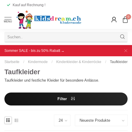
Kauf auf Rechnung !
0
MENU
Sommer SALE - bis zu 50% Rabatt →
Startseite
/
Kindermode
/
Kinderkleider & Kinderröcke
/
Taufkleider
Taufkleider
Taufkleider und festliche Kleider für besondere Anlässe.
Filter