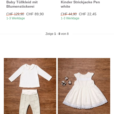
Baby Tüllkleid mit
Kinder Strickjacke Pen
Blumenstickerei
white
CHF 89,90
CHF 22,45
CHF 129,90
CHF 44,90
1-3 Werktage
1-3 Werktage
Zeige
1
-
8
von 8
5% RABATT AUF DIE ERSTE
BESTELLUNG
Melde dich für unseren Newsletter an und bleibe über Neuheiten,
Aktionen auf dem laufenden. Zudem erhälst du 5% Rabatt auf
deinen ersten Einkauf!
(Rabattcode im Warenkorb eingeben)
😀