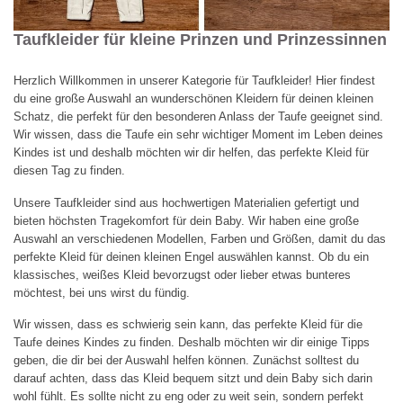
Taufkleider für kleine Prinzen und Prinzessinnen
Registrieren
Herzlich Willkommen in unserer Kategorie für Taufkleider! Hier findest
du eine große Auswahl an wunderschönen Kleidern für deinen kleinen
Schatz, die perfekt für den besonderen Anlass der Taufe geeignet sind.
* 30 Tage gültig und ohne Mindestbestellwert, nicht kumulierbar mit
Wir wissen, dass die Taufe ein sehr wichtiger Moment im Leben deines
anderen Angeboten *
Kindes ist und deshalb möchten wir dir helfen, das perfekte Kleid für
diesen Tag zu finden.
Unsere Taufkleider sind aus hochwertigen Materialien gefertigt und
bieten höchsten Tragekomfort für dein Baby. Wir haben eine große
Auswahl an verschiedenen Modellen, Farben und Größen, damit du das
perfekte Kleid für deinen kleinen Engel auswählen kannst. Ob du ein
klassisches, weißes Kleid bevorzugst oder lieber etwas bunteres
möchtest, bei uns wirst du fündig.
Wir wissen, dass es schwierig sein kann, das perfekte Kleid für die
Taufe deines Kindes zu finden. Deshalb möchten wir dir einige Tipps
geben, die dir bei der Auswahl helfen können. Zunächst solltest du
darauf achten, dass das Kleid bequem sitzt und dein Baby sich darin
wohl fühlt. Es sollte nicht zu eng oder zu weit sein, sondern perfekt