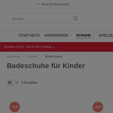
Kauf auf Rechnung !
STARTSEITE
KINDERMODE
SCHUHE
SPIELZ
Sommer SALE - bis zu 50% Rabatt →
Startseite
/
Schuhe
/
Badeschuhe
Badeschuhe für Kinder
6
Produkte
-25%
-25%