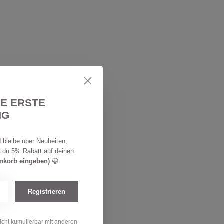
IE ERSTE
NG
 bleibe über Neuheiten,
t du 5% Rabatt auf deinen
enkorb eingeben)
😀
Registrieren
nicht kumulierbar mit anderen