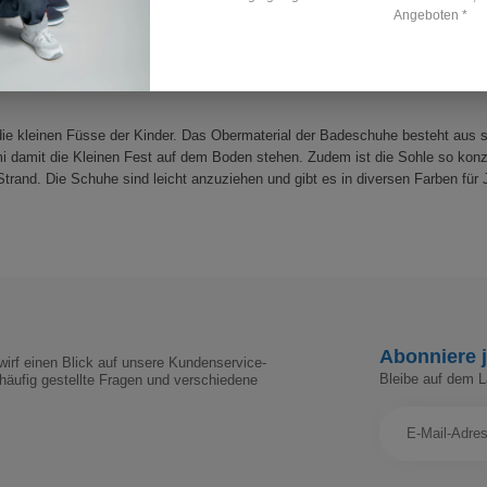
Angeboten *
Zeige
1
-
6
von 6
 die kleinen Füsse der Kinder. Das Obermaterial der Badeschuhe besteht aus
damit die Kleinen Fest auf dem Boden stehen. Zudem ist die Sohle so konzi
and. Die Schuhe sind leicht anzuziehen und gibt es in diversen Farben für
Abonniere j
irf einen Blick auf unsere Kundenservice-
Bleibe auf dem 
häufig gestellte Fragen und verschiedene