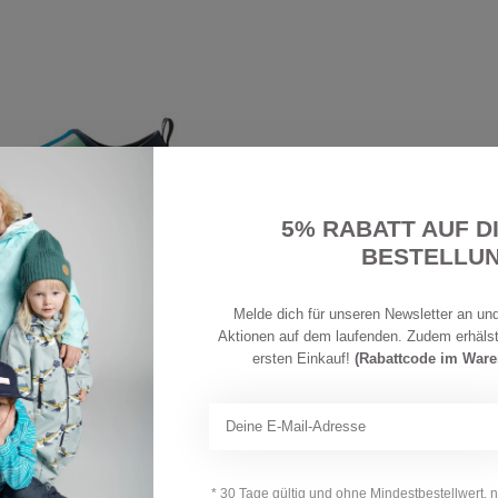
5% RABATT AUF D
BESTELLU
Melde dich für unseren Newsletter an und
Aktionen auf dem laufenden. Zudem erhäls
ersten Einkauf!
(Rabattcode im War
deschuh Lean Navy
CHF 29,90
* 30 Tage gültig und ohne Mindestbestellwert, 