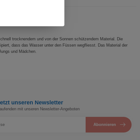
 schnell trocknendem und von der Sonnen schützendem Material. Die
piert, dass das Wasser unter den Füssen wegfliesst. Das Material der
 Jungs und Mädchen.
etzt unseren Newsletter
Laufenden mit unseren Newsletter-Angeboten
Abonnieren