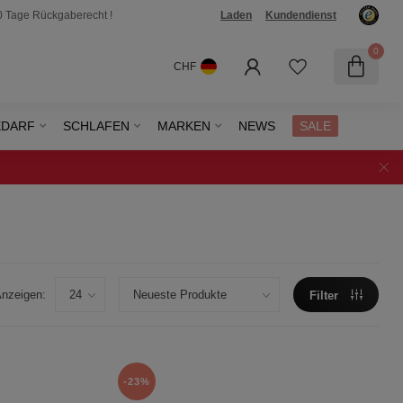
0 Tage Rückgaberecht !
Laden
Kundendienst
0
CHF
EDARF
SCHLAFEN
MARKEN
NEWS
SALE
nzeigen:
Filter
-23%