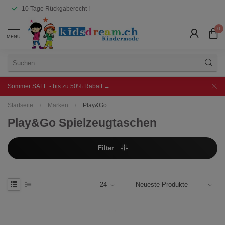
10 Tage Rückgaberecht !
0
MENU
Sommer SALE - bis zu 50% Rabatt →
Startseite
/
Marken
/
Play&Go
Play&Go Spielzeugtaschen
Filter