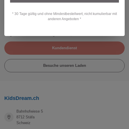
* 30 Tage gültig und ohne Mindestbestellwert, nicht kumulierbar mit
Wir sind für dich da
anderen Angeboten *
Hast du eine Frage zu unseren Produkten oder deiner Bestellung? Dann
wirf einen Blick auf unsere Kundenservice-Seite. Hier findest du
Angaben zu unserem Unternehmen, Antworten auf häufig gestellte
Fragen und verschiedene Möglichkeiten, uns zu kontaktieren
Kundendienst
Besuche unseren Laden
KidsDream.ch
Bahnhofwiese 5
8712 Stäfa
Schweiz