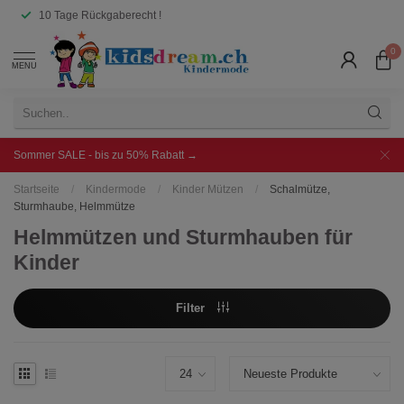
10 Tage Rückgaberecht !
0
MENU
Sommer SALE - bis zu 50% Rabatt →
Startseite
/
Kindermode
/
Kinder Mützen
/
Schalmütze,
Sturmhaube, Helmmütze
Helmmützen und Sturmhauben für
Kinder
Filter