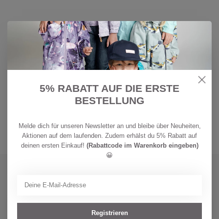
Der Schneesturm kann kommen! Mit diesen Helmmützen ist Ihr Kind
5% RABATT AUF DIE ERSTE
auch bei den widrigsten Bedingungen auf der Skipiste geschützt. Das
BESTELLUNG
Sortiment umfasst Schalmützen für Babys bis Sturmhauben und
Helmmützen für Kinder bis Kopfumfang 56cm
Melde dich für unseren Newsletter an und bleibe über Neuheiten,
Aktionen auf dem laufenden. Zudem erhälst du 5% Rabatt auf
deinen ersten Einkauf!
(Rabattcode im Warenkorb eingeben)
😀
Abonniere jetzt unseren Newsletter
Bleibe auf dem Laufenden mit unseren Newsletter-Angeboten
Registrieren