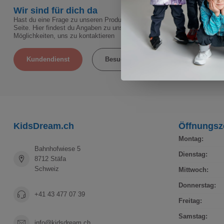
Wir sind für dich da
Hast du eine Frage zu unseren Produkten oder deiner Bestellung? Dann w
Seite. Hier findest du Angaben zu unserem Unternehmen, Antworten auf 
Möglichkeiten, uns zu kontaktieren
Kundendienst
Besuche unseren Laden
KidsDream.ch
Öffnungsz
Montag:
Bahnhofwiese 5
Dienstag:
8712 Stäfa
Schweiz
Mittwoch:
Donnerstag:
+41 43 477 07 39
Freitag:
Samstag:
info@kidsdream.ch