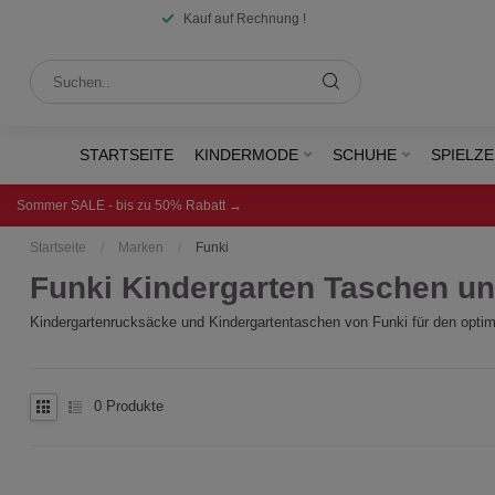
Kauf auf Rechnung !
STARTSEITE
KINDERMODE
SCHUHE
SPIELZ
Sommer SALE - bis zu 50% Rabatt →
Startseite
/
Marken
/
Funki
Funki Kindergarten Taschen u
Kindergartenrucksäcke und Kindergartentaschen von Funki für den optimal
0
Produkte