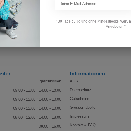
Abonniere j
irf einen Blick auf unsere Kundenservice-
Bleibe auf dem 
häufig gestellte Fragen und verschiedene
* 30 Tage gültig und ohne Mindestbestellwert, 
Angeboten *
eiten
Informationen
geschlossen
AGB
Datenschutz
09.00 - 12.00 / 14.00 - 18.00
Gutscheine
09.00 - 12.00 / 14.00 - 18.00
Grössentabelle
09.00 - 12.00 / 14.00 - 18.00
Impressum
09.00 - 12.00 / 14.00 - 18.00
Kontakt & FAQ
09.00 - 16.00