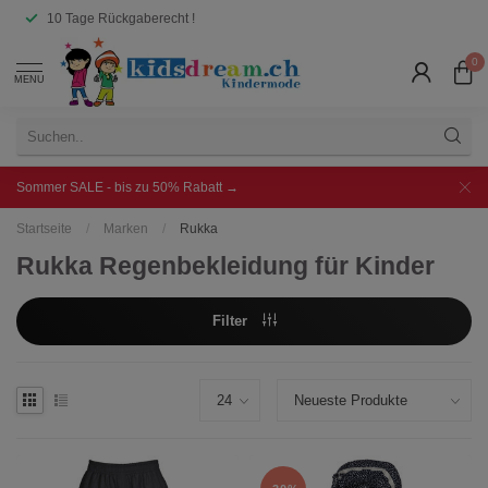
10 Tage Rückgaberecht !
0
MENU
Sommer SALE - bis zu 50% Rabatt →
Startseite
/
Marken
/
Rukka
Rukka Regenbekleidung für Kinder
Filter