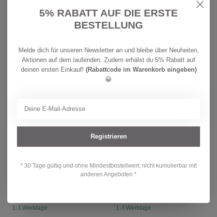
Kinder Regenhose Shelter
Kinder Regenhose Shelter
black
total eclipse
5% RABATT AUF DIE ERSTE
BESTELLUNG
CHF 64,90
CHF 64,90
1-3 Werktage
1-3 Werktage
Melde dich für unseren Newsletter an und bleibe über Neuheiten,
Aktionen auf dem laufenden. Zudem erhälst du 5% Rabatt auf
-33%
-29%
deinen ersten Einkauf!
(Rabattcode im Warenkorb eingeben)
😀
Registrieren
* 30 Tage gültig und ohne Mindestbestellwert, nicht kumulierbar mit
RUKKA
RUKKA
anderen Angeboten *
Kinder Funktions T-Shirt
Kinder Regenhose
Lori strawberry pink
Orlando schwarz
CHF 19,90
CHF 39,90
CHF 29,90
CHF 55,90
1-3 Werktage
1-3 Werktage