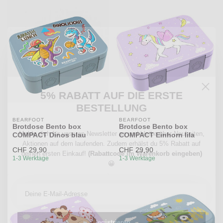
5% RABATT AUF DIE ERSTE
BESTELLUNG
BEARFOOT
BEARFOOT
Brotdose Bento box
Brotdose Bento box
Melde dich für unseren Newsletter an und bleibe über Neuheiten,
COMPACT Dinos blau
COMPACT Einhorn lila
Aktionen auf dem laufenden. Zudem erhälst du 5% Rabatt auf
CHF 29,90
CHF 29,90
deinen ersten Einkauf!
(Rabattcode im Warenkorb eingeben)
1-3 Werktage
1-3 Werktage
😀
Registrieren