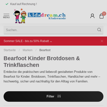
Kauf auf Rechnung !
0
MENU
Sommer SALE - bis zu 50% Rabatt →
Startseite
/
Marken
/
Bearfoot
Bearfoot Kinder Brotdosen &
Trinkflaschen
Entdecke die praktischen und liebevoll gestalteten Produkte von
Bearfoot für Kinder. Brotdosen, Trinkflaschen, Handtücher und mehr –
hochwertig, sicher und nachhaltig für den Alltag von Familien.
Filter