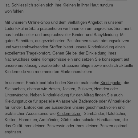
ist. Schliesslich sollen sich Ihre Kleinen in ihrer Haut rundum
wohlfühlen.
Mit unserem Online-Shop und dem vielfältigen Angebot in unserem
Ladenlokal in Stäfa präsentieren wir Ihnen ein umfangreiches Sortiment
aus funktioneller und anspruchsvoller Kinder- und Babykleidung. Mit
guten Schnitten, ausgezeichneten Passformen sowie atmungsaktiven
und wasserabweisenden Stoffen bietet unsere Kinderkleidung einen
exzellenten Tragekomfort. Gehen Sie bei der Einkleidung Ihres
Nachwuchses keine Kompromisse ein und setzen Sie konsequent auf
unsere erstklassig verarbeitete, strapazierfähige sowie modisch aktuelle
Kindermode von renommierten Markenherstellern.
In unserem Produktportfolio finden Sie die praktische
Kinderjacke
, die
Sie suchen, ebenso wie Hosen, Jacken, Pullover, Hemden oder
Unterwäsche. Neben Kinderkleidung für den Alltag finden Sie auch
Kleidungstücke für spezielle Anlässe wie Bademode oder Winterkleider
für Kinder. Entdecken Sie ausserdem unsere geschmackvollen und
praktischen Accessoires wie
Kindermützen
, Stirnbänder, Halstücher,
Ketten, Haarreifen, Armbänder, Gürtel oder schicke Handtaschen, die
das Outfit Ihrer kleinen Prinzessin oder Ihres kleinen Prinzen optimal
ergänzen.