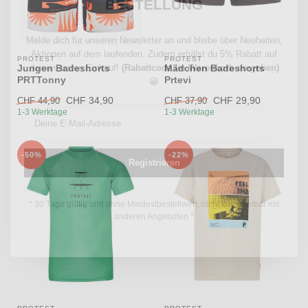
BESTELLUNG
Melde dich für unseren Newsletter an und bleibe über Neuheiten,
Aktionen auf dem laufenden. Zudem erhälst du 5% Rabatt auf
PROTEST
PROTEST
deinen ersten Einkauf!
(Rabattcode im Warenkorb eingeben)
Jungen Badeshorts
Mädchen Badeshorts
PRTTonny
Prtevi
😀
CHF 34,90
CHF 29,90
CHF 44,90
CHF 37,90
1-3 Werktage
1-3 Werktage
-50%
-22%
Registrieren
* 30 Tage gültig und ohne Mindestbestellwert, nicht kumulierbar mit
anderen Angeboten *