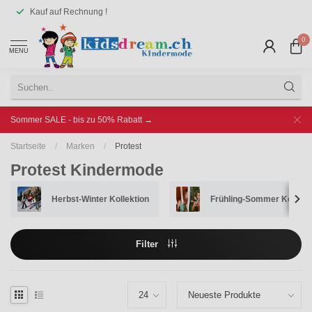
Kauf auf Rechnung !
0
MENU
Sommer SALE - bis zu 50% Rabatt →
Startseite
/
Marken
/
Protest
Protest Kindermode
Herbst-Winter Kollektion
Frühling-Sommer Kollekt
Filter