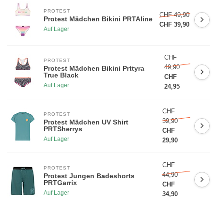
PROTEST
CHF 49,90
Protest Mädchen Bikini PRTAline
CHF 39,90
Auf Lager
5% RABATT AUF DIE ERSTE
CHF
BESTELLUNG
PROTEST
49,90
Protest Mädchen Bikini Prttyra
True Black
CHF
Auf Lager
24,95
Melde dich für unseren Newsletter an und bleibe über Neuheiten,
Aktionen auf dem laufenden. Zudem erhälst du 5% Rabatt auf
deinen ersten Einkauf!
(Rabattcode im Warenkorb eingeben)
CHF
PROTEST
😀
39,90
Protest Mädchen UV Shirt
PRTSherrys
CHF
Auf Lager
29,90
CHF
PROTEST
Registrieren
44,90
Protest Jungen Badeshorts
PRTGarrix
CHF
Auf Lager
34,90
* 30 Tage gültig und ohne Mindestbestellwert, nicht kumulierbar mit
anderen Angeboten *