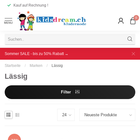
Kauf auf Rechnung !
0
MENU
Sommer SALE - bis zu 50% Rabatt →
Startseite
/
Marken
/
Lässig
Lässig
Filter