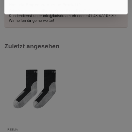
Hast du Fragen zu diesem Produkt?
Oder brauchst du Hilfe bei deiner Bestellung? Kontaktiere unseren
Kundendienst unter
info@kidsdream.ch
oder +41 43 477 07 39.
Wir helfen dir gerne weiter!
Zuletzt angesehen
REIMA