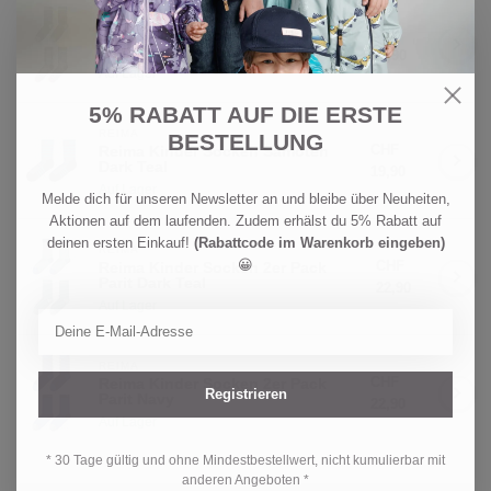
REIMA
CHF
Reima Kinder Socken 2er Pack
Parit Black
22,90
Auf Lager
5% RABATT AUF DIE ERSTE
REIMA
BESTELLUNG
CHF
Reima Kinder Socken Samoten
Dark Teal
19,90
Auf Lager
Melde dich für unseren Newsletter an und bleibe über Neuheiten,
Aktionen auf dem laufenden. Zudem erhälst du 5% Rabatt auf
deinen ersten Einkauf!
(Rabattcode im Warenkorb eingeben)
REIMA
😀
CHF
Reima Kinder Socken 2er Pack
Parit Dark Teal
22,90
Auf Lager
REIMA
CHF
Reima Kinder Socken 2er Pack
Registrieren
Parit Navy
22,90
Auf Lager
* 30 Tage gültig und ohne Mindestbestellwert, nicht kumulierbar mit
anderen Angeboten *