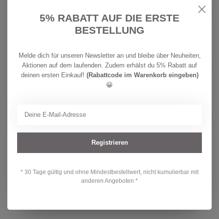
ZEWI BÉBÉ-JOU
CHF
Zewi bébé-jou eskimo Summer
5% RABATT AUF DIE ERSTE
Dream 100x150
64,90
Auf Lager
BESTELLUNG
ZEWI BÉBÉ-JOU
Melde dich für unseren Newsletter an und bleibe über Neuheiten,
CHF
Zewi bébé-jou eskimo Summer
Aktionen auf dem laufenden. Zudem erhälst du 5% Rabatt auf
Dream sienna
64,90
deinen ersten Einkauf!
(Rabattcode im Warenkorb eingeben)
Auf Lager
😀
ZEWI BÉBÉ-JOU
CHF
Zewi bébé-jou eskimo Summer
Dream 75x100
37,50
Nicht auf Lager
Registrieren
Hast du Fragen zu diesem Produkt?
* 30 Tage gültig und ohne Mindestbestellwert, nicht kumulierbar mit
Oder brauchst du Hilfe bei deiner Bestellung? Kontaktiere unseren
anderen Angeboten *
Kundendienst unter
info@kidsdream.ch
oder +41 43 477 07 39.
Wir helfen dir gerne weiter!