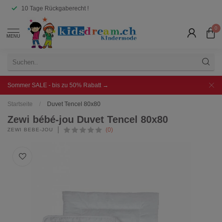
10 Tage Rückgaberecht !
0
MENU
Sommer SALE - bis zu 50% Rabatt →
Startseite
/
Duvet Tencel 80x80
Zewi bébé-jou Duvet Tencel 80x80
(0)
ZEWI BÉBÉ-JOU