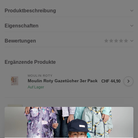
Produktbeschreibung
Eigenschaften
Bewertungen
Ergänzende Produkte
MOULIN ROTY
Moulin Roty Gazetücher 3er Pack
CHF 44,90
Auf Lager
STERNTALER
CHF 49,00
Sterntaler Schmusedecke Laura
CHF 19,00
Auf Lager