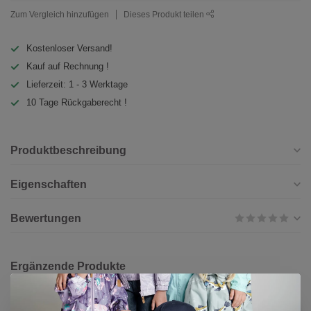
Zum Vergleich hinzufügen
Dieses Produkt teilen
Kostenloser Versand!
Kauf auf Rechnung !
Lieferzeit: 1 - 3 Werktage
10 Tage Rückgaberecht !
Produktbeschreibung
Eigenschaften
Bewertungen
Ergänzende Produkte
ZEWI BÉBÉ-JOU
CHF
Zewi bébé-jou Traubenkernkissen