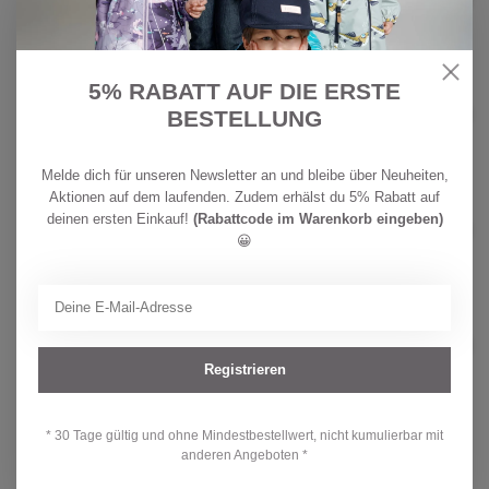
fairy Bloom Vogel
44,90
Auf Lager
5% RABATT AUF DIE ERSTE
ZEWI BÉBÉ-JOU
CHF
Zewi bébé-jou Gummibettflasche mit
BESTELLUNG
Frottébezug Sweet Butterfly
37,90
Auf Lager
Melde dich für unseren Newsletter an und bleibe über Neuheiten,
Aktionen auf dem laufenden. Zudem erhälst du 5% Rabatt auf
ZEWI BÉBÉ-JOU
CHF
deinen ersten Einkauf!
(Rabattcode im Warenkorb eingeben)
Zewi bébé-jou Gummibettflasche mit
Frottébezug Ocean Vibes
37,90
😀
Nicht auf Lager
ZEWI BÉBÉ-JOU
CHF
Zewi bébé-jou Traubenkernkissen
fairy Bloom Frosch
44,90
Registrieren
Auf Lager
* 30 Tage gültig und ohne Mindestbestellwert, nicht kumulierbar mit
anderen Angeboten *
Hast du Fragen zu diesem Produkt?
Oder brauchst du Hilfe bei deiner Bestellung? Kontaktiere unseren