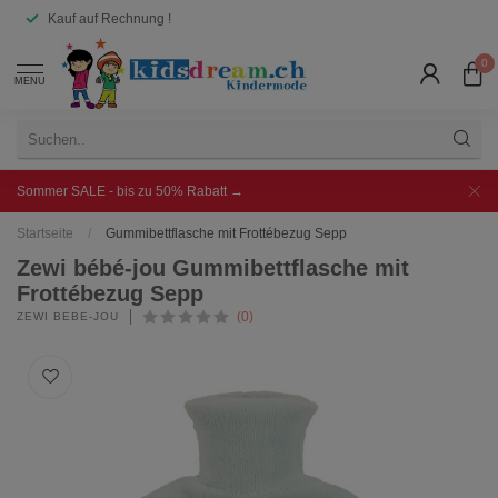
Kauf auf Rechnung !
0
MENU
Sommer SALE - bis zu 50% Rabatt →
Startseite
/
Gummibettflasche mit Frottébezug Sepp
Zewi bébé-jou Gummibettflasche mit
Frottébezug Sepp
(0)
ZEWI BÉBÉ-JOU