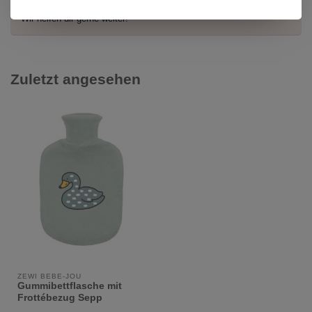
Kundendienst unter
info@kidsdream.ch
oder +41 43 477 07 39.
Wir helfen dir gerne weiter!
Zuletzt angesehen
ZEWI BÉBÉ-JOU
Gummibettflasche mit
Frottébezug Sepp