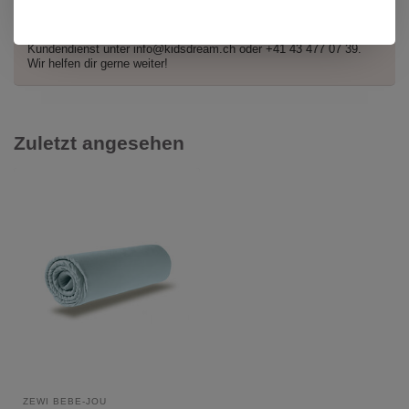
Hast du Fragen zu diesem Produkt?
Oder brauchst du Hilfe bei deiner Bestellung? Kontaktiere unseren
Kundendienst unter
info@kidsdream.ch
oder +41 43 477 07 39.
Wir helfen dir gerne weiter!
Zuletzt angesehen
ZEWI BÉBÉ-JOU