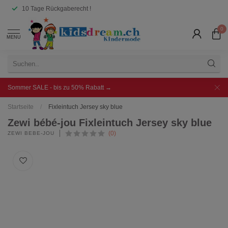
10 Tage Rückgaberecht !
0
MENU
Sommer SALE - bis zu 50% Rabatt →
Startseite
/
Fixleintuch Jersey sky blue
Zewi bébé-jou Fixleintuch Jersey sky blue
(0)
ZEWI BÉBÉ-JOU