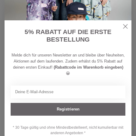
ZEWI BÉBÉ-JOU
CHF
Zewi bébé-jou Medilind
Wasserdichte Betteinlage
15,90
Auf Lager
5% RABATT AUF DIE ERSTE
ZEWI BÉBÉ-JOU
BESTELLUNG
CHF
Zewi bébé-jou eskimo Summer
Dream 100x150
64,90
Auf Lager
Melde dich für unseren Newsletter an und bleibe über Neuheiten,
Aktionen auf dem laufenden. Zudem erhälst du 5% Rabatt auf
deinen ersten Einkauf!
(Rabattcode im Warenkorb eingeben)
ZEWI BÉBÉ-JOU
😀
CHF
Zewi bébé-jou Fixleintuch Jersey
weiss
29,90
Auf Lager
ZEWI BÉBÉ-JOU
CHF
Zewi bébé-jou Fixleintuch Jersey
Registrieren
beige
19,90
Nicht auf Lager
* 30 Tage gültig und ohne Mindestbestellwert, nicht kumulierbar mit
anderen Angeboten *