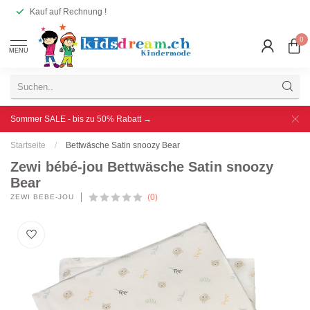
Kauf auf Rechnung !
0
MENU
Sommer SALE - bis zu 50% Rabatt →
Startseite
/
Bettwäsche Satin snoozy Bear
Zewi bébé-jou Bettwäsche Satin snoozy
Bear
(0)
ZEWI BÉBÉ-JOU