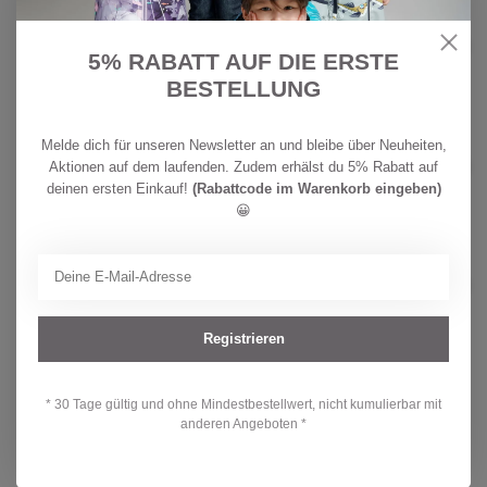
CHF
REIMA
34,90
Reima Kinder BugProof T-shirt
Inista Fresh Mint
CHF
5% RABATT AUF DIE ERSTE
Auf Lager
24,90
BESTELLUNG
CHF
REIMA
Melde dich für unseren Newsletter an und bleibe über Neuheiten,
34,90
Reima Kinder BugProof T-shirt
Aktionen auf dem laufenden. Zudem erhälst du 5% Rabatt auf
Inista Birch Beige
CHF
deinen ersten Einkauf!
(Rabattcode im Warenkorb eingeben)
Auf Lager
24,90
😀
PROTEST
CHF 49,90
Protest Mädchen Bikini PRTAline
CHF 39,90
Auf Lager
Registrieren
Hast du Fragen zu diesem Produkt?
* 30 Tage gültig und ohne Mindestbestellwert, nicht kumulierbar mit
Oder brauchst du Hilfe bei deiner Bestellung? Kontaktiere unseren
anderen Angeboten *
Kundendienst unter
info@kidsdream.ch
oder +41 43 477 07 39.
Wir helfen dir gerne weiter!