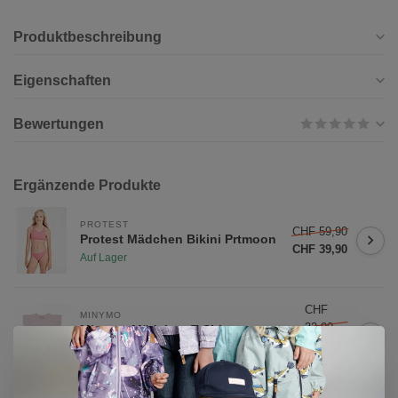
Produktbeschreibung
Eigenschaften
Bewertungen
Ergänzende Produkte
PROTEST
CHF 59,90
Protest Mädchen Bikini Prtmoon
CHF 39,90
Auf Lager
CHF
MINYMO
32,90
Minymo Mädchen T-Shirt
Raindrops on Roses
CHF
Auf Lager
25,90