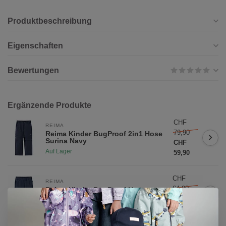
Produktbeschreibung
Eigenschaften
Bewertungen
Ergänzende Produkte
CHF
REIMA
79,90
Reima Kinder BugProof 2in1 Hose
Surina Navy
CHF
Auf Lager
59,90
CHF
REIMA
64,90
Reima Kinder BugProof Hose
Punkiton Navy
CHF
Nicht auf Lager
49,90