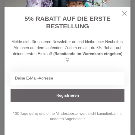
CHF
REIMA
79,90
Reima Kinder BugProof 2in1 Hose
Surina Stone Green
CHF
5% RABATT AUF DIE ERSTE
Auf Lager
59,90
BESTELLUNG
CHF
REIMA
Melde dich für unseren Newsletter an und bleibe über Neuheiten,
79,90
Reima Kinder BugProof 2in1 Hose
Aktionen auf dem laufenden. Zudem erhälst du 5% Rabatt auf
Surina Earthy Beig
CHF
deinen ersten Einkauf!
(Rabattcode im Warenkorb eingeben)
Auf Lager
59,90
😀
CHF
REIMA
64,90
Reima Kinder BugProof Hose
Punkiton Stone Green
CHF
Auf Lager
49,90
Registrieren
Hast du Fragen zu diesem Produkt?
* 30 Tage gültig und ohne Mindestbestellwert, nicht kumulierbar mit
anderen Angeboten *
Oder brauchst du Hilfe bei deiner Bestellung? Kontaktiere unseren
Kundendienst unter
info@kidsdream.ch
oder +41 43 477 07 39.
Wir helfen dir gerne weiter!