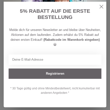
SWIM ESSENTIALS
CHF
Swim Essentials Badeponcho
Leopard 65 x 65 cm
39,90
5% RABATT AUF DIE ERSTE
Auf Lager
BESTELLUNG
SWIM ESSENTIALS
CHF
Melde dich für unseren Newsletter an und bleibe über Neuheiten,
Swim Essentials Schwimmflügel 0-2
Jahre Safari Chic
13,90
Aktionen auf dem laufenden. Zudem erhälst du 5% Rabatt auf
Auf Lager
deinen ersten Einkauf!
(Rabattcode im Warenkorb eingeben)
😀
SWIM ESSENTIALS
CHF
Swim Essentials Schwimmweste 3-
6 Jahre Koala
39,90
Nicht auf Lager
Registrieren
Hast du Fragen zu diesem Produkt?
* 30 Tage gültig und ohne Mindestbestellwert, nicht kumulierbar mit
Oder brauchst du Hilfe bei deiner Bestellung? Kontaktiere unseren
anderen Angeboten *
Kundendienst unter
info@kidsdream.ch
oder +41 43 477 07 39.
Wir helfen dir gerne weiter!