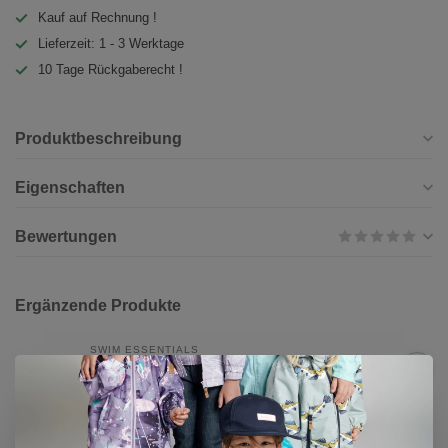
Kauf auf Rechnung !
Lieferzeit: 1 - 3 Werktage
10 Tage Rückgaberecht !
Produktbeschreibung
Eigenschaften
Bewertungen
Ergänzende Produkte
SWIM ESSENTIALS
Swim Essentials Schwimmflügel
CHF 32,90
Auf Lager