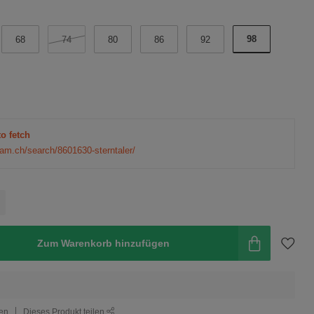
98
68
74
80
86
92
to fetch
eam.ch/search/8601630-sterntaler/
Zum Warenkorb hinzufügen
gen
Dieses Produkt teilen