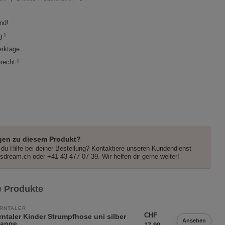
nd!
 !
erktage
recht !
gen zu diesem Produkt?
du Hilfe bei deiner Bestellung? Kontaktiere unseren Kundendienst
dsdream.ch
oder +41 43 477 07 39. Wir helfen dir gerne weiter!
 Produkte
RNTALER
CHF
rntaler Kinder Strumpfhose uni silber
Ansehen
lange