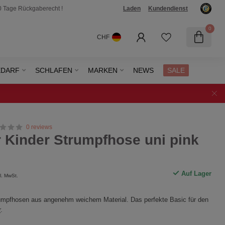
0 Tage Rückgaberecht !
Laden
Kundendienst
0
CHF
EDARF
SCHLAFEN
MARKEN
NEWS
SALE
0 reviews
r Kinder Strumpfhose uni pink
Auf Lager
l. MwSt.
rumpfhosen aus angenehm weichem Material. Das perfekte Basic für den
r
.