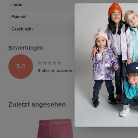
Farbe
pink
Material
90% Baumwolle;
Geschlecht
unisex
Bewertungen
0
/
5
0
Sterne, basierend auf
0
Bewertungen
Zuletzt angesehen