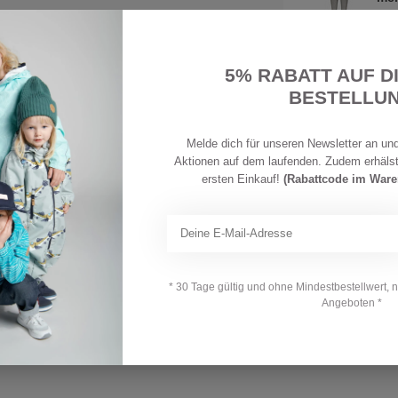
Auf 
 8% Polyamid; 2% Elasthan
STE
5% RABATT AUF D
Ste
ma
BESTELLU
Auf 
Melde dich für unseren Newsletter an und
Aktionen auf dem laufenden. Zudem erhäls
ersten Einkauf!
(Rabattcode im War
Ihre Bewertung hinzufügen
* 30 Tage gültig und ohne Mindestbestellwert, 
Angeboten *