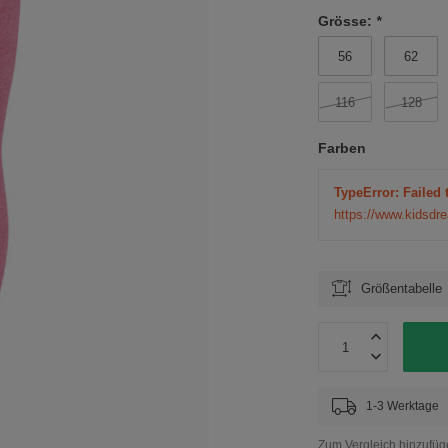
Grösse:
*
56
62
116
128
Farben
TypeError: Failed 
https://www.kidsdr
Größentabelle
1-3 Werktage
Zum Vergleich hinzufü