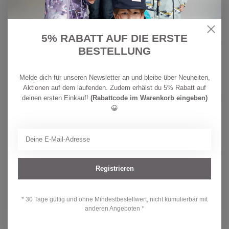
27,90
CHF
SANETTA
5% RABATT AUF DIE ERSTE
42,90
Sanetta Mädchen Badeanzug
Meerjungfrau
CHF
BESTELLUNG
Auf Lager
32,90
Melde dich für unseren Newsletter an und bleibe über Neuheiten,
Aktionen auf dem laufenden. Zudem erhälst du 5% Rabatt auf
SANETTA
CHF 34,90
Sanetta Jungen Badeshorts Dino
deinen ersten Einkauf!
(Rabattcode im Warenkorb eingeben)
CHF 27,90
😀
Auf Lager
SANETTA
CHF 34,90
Sanetta Jungen Badeshorts Hai
CHF 27,90
Auf Lager
Registrieren
* 30 Tage gültig und ohne Mindestbestellwert, nicht kumulierbar mit
Hast du Fragen zu diesem Produkt?
anderen Angeboten *
Oder brauchst du Hilfe bei deiner Bestellung? Kontaktiere unseren
Kundendienst unter
info@kidsdream.ch
oder +41 43 477 07 39.