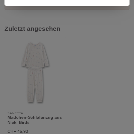
Wir helfen dir gerne weiter!
Zuletzt angesehen
SANETTA
Mädchen-Schlafanzug aus
Nicki Birds
CHF 45,90