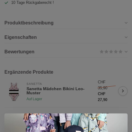
10 Tage Rückgaberecht !
Produktbeschreibung
Eigenschaften
Bewertungen
Ergänzende Produkte
CHF
SANETTA
35,90
Sanetta Mädchen Bikini Leo-
Muster
CHF
Auf Lager
27,90
CHF
SANETTA
34,90
Sanetta Jungen UV Schwimmshirt
langarm Hai
CHF
Auf Lager