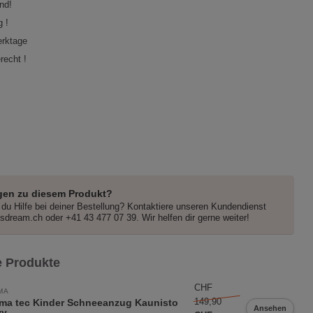
nd!
 !
erktage
recht !
gen zu diesem Produkt?
du Hilfe bei deiner Bestellung? Kontaktiere unseren Kundendienst
dsdream.ch
oder +41 43 477 07 39. Wir helfen dir gerne weiter!
 Produkte
CHF
MA
149,90
ma tec Kinder Schneeanzug Kaunisto
Ansehen
vy