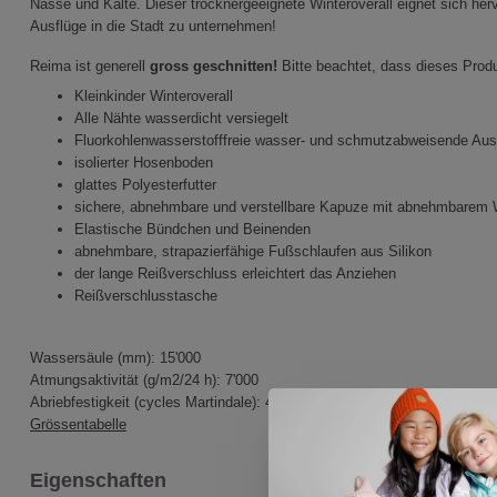
Nässe und Kälte. Dieser trocknergeeignete Winteroverall eignet sich 
Ausflüge in die Stadt zu unternehmen!
Reima ist generell
gross geschnitten!
Bitte beachtet, dass dieses Prod
Kleinkinder Winteroverall
Alle Nähte wasserdicht versiegelt
Fluorkohlenwasserstofffreie wasser- und schmutzabweisende 
isolierter Hosenboden
glattes Polyesterfutter
sichere, abnehmbare und verstellbare Kapuze mit abnehmbarem
Elastische Bündchen und Beinenden
abnehmbare, strapazierfähige Fußschlaufen aus Silikon
der lange Reißverschluss erleichtert das Anziehen
Reißverschlusstasche
Wassersäule (mm): 15'000
Atmungsaktivität (g/m2/24 h): 7'000
Abriebfestigkeit (cycles Martindale): 40'000
Grössentabelle
Eigenschaften