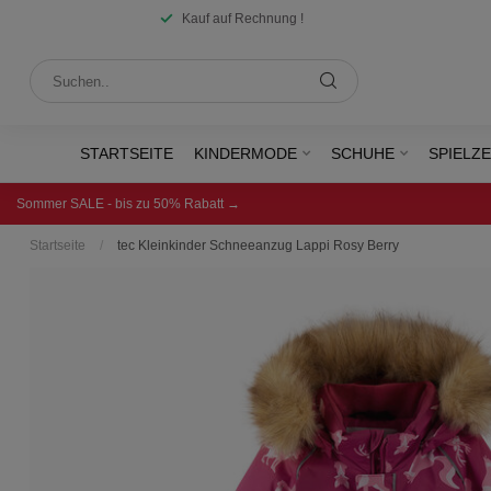
Kauf auf Rechnung !
STARTSEITE
KINDERMODE
SCHUHE
SPIELZ
Sommer SALE - bis zu 50% Rabatt →
Startseite
/
tec Kleinkinder Schneeanzug Lappi Rosy Berry