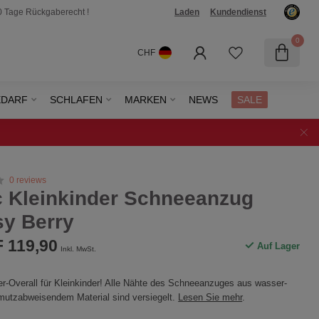
0 Tage Rückgaberecht !
Laden
Kundendienst
0
CHF
EDARF
SCHLAFEN
MARKEN
NEWS
SALE
0 reviews
c Kleinkinder Schneeanzug
sy Berry
 119,90
Auf Lager
Inkl. MwSt.
r-Overall für Kleinkinder! Alle Nähte des Schneeanzuges aus wasser-
mutzabweisendem Material sind versiegelt.
Lesen Sie mehr
.