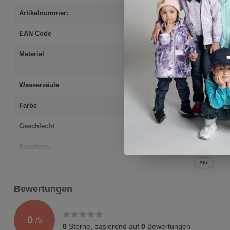
Artikelnummer:
5100129C-4822
EAN Code
6438557240398
Material
Obermaterial: 1
Futter: 100% Pol
Wassersäule
15'000 mm
Farbe
pink
Geschlecht
Mädchen
Passform
Reima Bekleidung
(ausgenommen Ac
Alle
Bewertungen
0
/
5
0
Sterne, basierend auf
0
Bewertungen