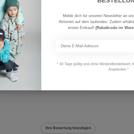
BESTELLU
Auf 
Melde dich für unseren Newsletter an und
Aktionen auf dem laufenden. Zudem erhäls
ersten Einkauf!
(Rabattcode im War
00% Polyester, Beschichtung: 100% Polyurethan
yester
* 30 Tage gültig und ohne Mindestbestellwert, 
Angeboten *
 ist allgemein gross geschnitten. Die Bekleidung
cessoires) bietet ca. 6 cm Raum für Wachstum.
Ihre Bewertung hinzufügen