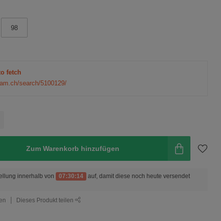
98
to fetch
eam.ch/search/5100129/
Zum Warenkorb hinzufügen
ellung innerhalb von
07:30:13
auf, damit diese noch heute versendet
gen
Dieses Produkt teilen