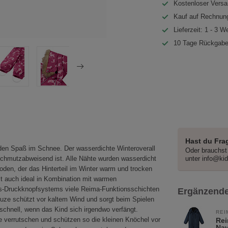
Kostenloser Versa
Kauf auf Rechnung
Lieferzeit: 1 - 3 W
10 Tage Rückgabe
Hast du Fra
 jeden Spaß im Schnee. Der wasserdichte Winteroverall
Oder brauchst 
chmutzabweisend ist. Alle Nähte wurden wasserdicht
unter
info@ki
boden, der das Hinterteil im Winter warm und trocken
ist auch ideal in Kombination mit warmen
s-Druckknopfsystems viele Reima-Funktionsschichten
Ergänzende
puze schützt vor kaltem Wind und sorgt beim Spielen
 schnell, wenn das Kind sich irgendwo verfängt.
REI
e verrutschen und schützen so die kleinen Knöchel vor
Rei
Na