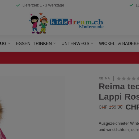
Lieferzeit: 1 - 3 Werktage
1
EUG
ESSEN, TRINKEN
UNTERWEGS
WICKEL- & BADEB
REIMA
Reima te
Lappi Ro
CHF
CHF 159,90
Ausgezeichneter Winte
und winddichtem, sch