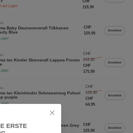
CHF
t auf Lager
119,90
MA
CHF
ma Baby Daunenoverall Tilkkanen
Ansehen
udy Blue
129,90
Lager
CHF
MA
219,90
ma tec Kinder Skioverall Lappea Frozen
Ansehen
e
CHF
Lager
175,90
CHF
MA
129,90
ma tec Kleinkinder Schneeanzug Puhuri
Ansehen
p purple
CHF
Lager
64,95
MA
IE ERSTE
CHF
ma Baby Daunenoverall Tilkkanen Grey
Ansehen
k
129,90