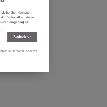
NG
Lager
 bleibe über Neuheiten,
t du 5% Rabatt auf deinen
enkorb eingeben)
😀
Registrieren
nicht kumulierbar mit anderen