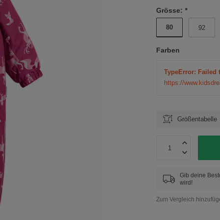
Grösse:
*
80
92
Farben
TypeError: Failed 
https://www.kidsdr
Größentabelle
Gib deine Best
wird!
Zum Vergleich hinzufü