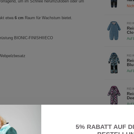
hervorragend, um im Schnee herumzutoben oder um
Nich
ukt etwa
6 cm
Raum für Wachstum bietet.
REI
Rei
Clo
Ausrüstung BIONIC-FINISH®ECO
Auf 
 Webpelzbesatz
REI
Rei
Blu
Auf 
REI
Rei
Dee
Auf 
REI
5% RABATT AUF D
Rei
Pin