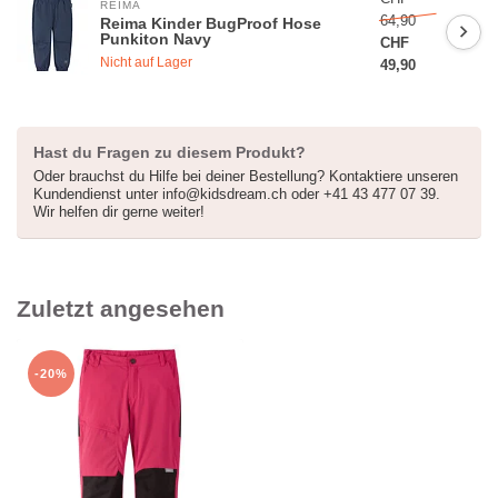
REIMA
64,90
Reima Kinder BugProof Hose
* 30 Tage gültig und ohne Mindestbestellwert, nicht kumulierbar mit
Punkiton Navy
CHF
anderen Angeboten *
Nicht auf Lager
49,90
Hast du Fragen zu diesem Produkt?
Oder brauchst du Hilfe bei deiner Bestellung? Kontaktiere unseren
Kundendienst unter
info@kidsdream.ch
oder +41 43 477 07 39.
Wir helfen dir gerne weiter!
Zuletzt angesehen
-20%