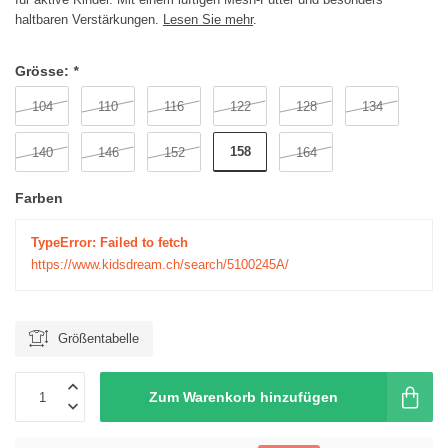
haltbaren Verstärkungen.
Lesen Sie mehr
.
Grösse:
*
104
110
116
122
128
134
158
140
146
152
164
Farben
TypeError: Failed to fetch
https://www.kidsdream.ch/search/5100245A/
Größentabelle
Zum Warenkorb hinzufügen