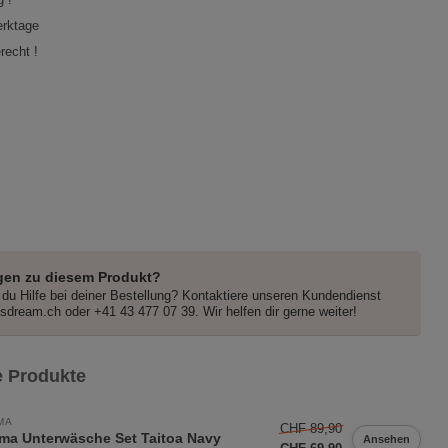
erktage
recht !
gen zu diesem Produkt?
du Hilfe bei deiner Bestellung? Kontaktiere unseren Kundendienst
dsdream.ch
oder +41 43 477 07 39. Wir helfen dir gerne weiter!
 Produkte
MA
CHF 89,90
ma Unterwäsche Set Taitoa Navy
Ansehen