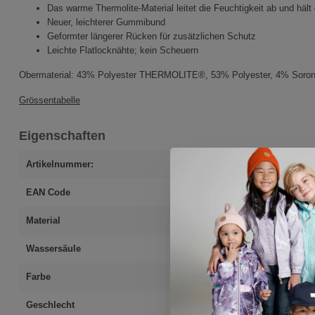
Das warme Thermolite-Material leitet die Feuchtigkeit ab und häl
Neuer, leichterer Gummibund
Geformter längerer Rücken für zusätzlichen Schutz
Leichte Flatlocknähte; kein Scheuern
Obermaterial: 43% Polyester THERMOLITE®, 53% Polyester, 4% Soro
Grössentabelle
Eigenschaften
Artikelnummer:
5200031A-3310
EAN Code
6438557228785
Material
43% Polyester 
Wassersäule
-
Farbe
pink
Geschlecht
unisex