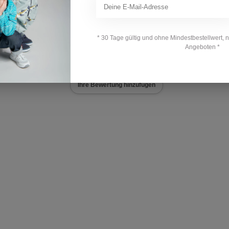
 ist allgemein gross geschnitten. Die Bekleidung
cessoires) bietet ca. 6 cm Raum für Wachstum.
* 30 Tage gültig und ohne Mindestbestellwert, 
Angeboten *
Ihre Bewertung hinzufügen