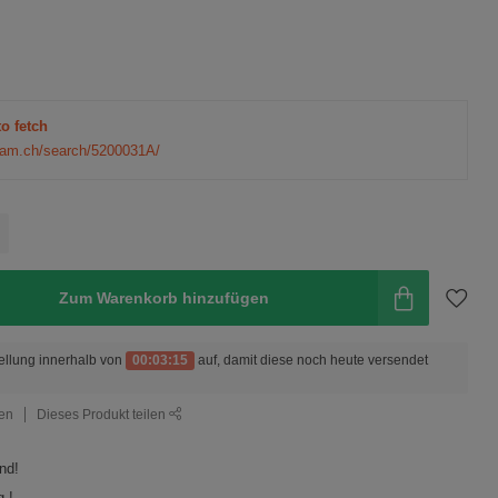
to fetch
eam.ch/search/5200031A/
Zum Warenkorb hinzufügen
ellung innerhalb von
00:03:14
auf, damit diese noch heute versendet
gen
Dieses Produkt teilen
nd!
 !