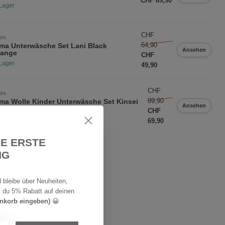
CHF 69,90
Lager
CHF
MA
64,90
ma Unterwäsche Set Lani Black
Ansehen
lange
CHF
Lager
49,90
CHF
MA
89,90
ma Wolle Kinder Unterwäsche Set Kinsei
Ansehen
ange grey
CHF
Lager
69,90
IE ERSTE
NG
 bleibe über Neuheiten,
t du 5% Rabatt auf deinen
enkorb eingeben)
😀