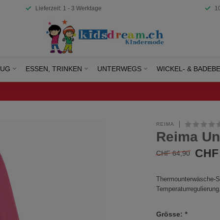
Lieferzeit: 1 - 3 Werktage
1
EUG
ESSEN, TRINKEN
UNTERWEGS
WICKEL- & BADEB
REIMA
Reima Unt
CHF 
CHF 64,90
Thermounterwäsche-Se
Temperaturregulierung
Grösse:
*