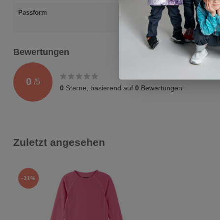
Passform
Reima Bekleidung
(ausgenommen Ac
Bewertungen
0
/
5
0
Sterne, basierend auf
0
Bewertungen
Zuletzt angesehen
-31%