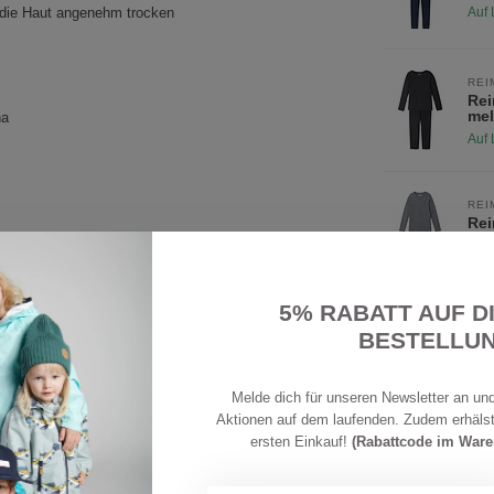
t die Haut angenehm trocken
Auf 
REI
Rei
me
na
Auf 
REI
Rei
Mel
Auf 
5% RABATT AUF D
BESTELLU
THERMOLITE®, 53% Polyester, 4% Sorona
Melde dich für unseren Newsletter an und
Aktionen auf dem laufenden. Zudem erhäls
ersten Einkauf!
(Rabattcode im War