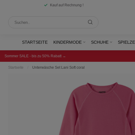
Kauf auf Rechnung !
STARTSEITE
KINDERMODE
SCHUHE
SPIELZ
Sommer SALE - bis zu 50% Rabatt →
Startseite
/
Unterwäsche Set Lani Soft coral