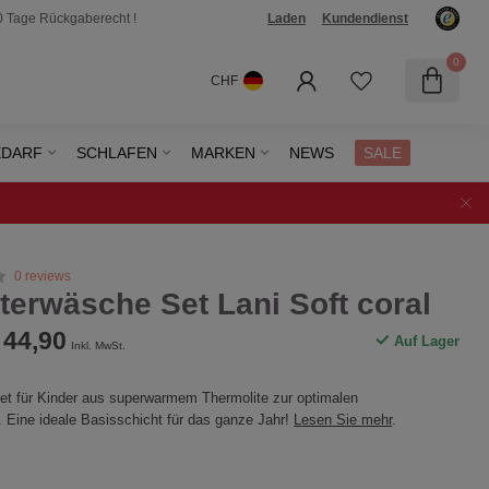
0 Tage Rückgaberecht !
Laden
Kundendienst
0
CHF
EDARF
SCHLAFEN
MARKEN
NEWS
SALE
0 reviews
erwäsche Set Lani Soft coral
44,90
Auf Lager
Inkl. MwSt.
t für Kinder aus superwarmem Thermolite zur optimalen
. Eine ideale Basisschicht für das ganze Jahr!
Lesen Sie mehr
.