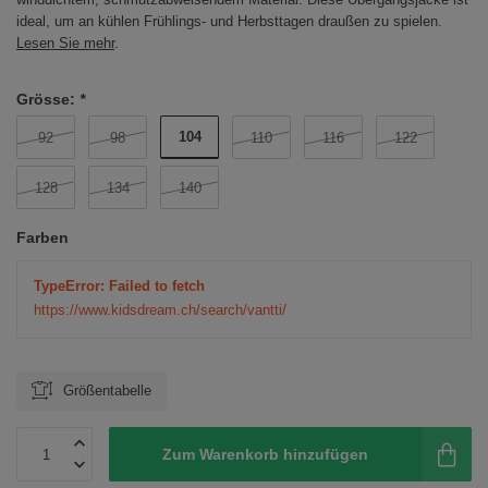
ideal, um an kühlen Frühlings- und Herbsttagen draußen zu spielen.
Lesen Sie mehr
.
Grösse:
*
104
92
98
110
116
122
128
134
140
Farben
TypeError: Failed to fetch
https://www.kidsdream.ch/search/vantti/
Größentabelle
Zum Warenkorb hinzufügen