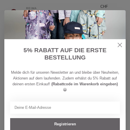
CHF
REIMA
74,90
Reima tec Kinder Softshelljacke
Koivula Red Clay
CHF
Auf Lager
59,90
REIMA
CHF
Reima Kinder Steppjacke Uumaja
Misty Violet
5% RABATT AUF DIE ERSTE
89,90
Auf Lager
BESTELLUNG
CHF
REIMA
Melde dich für unseren Newsletter an und bleibe über Neuheiten,
64,90
Reima Hybrid Weste Tikkeri Stone
Aktionen auf dem laufenden. Zudem erhälst du 5% Rabatt auf
Green
CHF
deinen ersten Einkauf!
(Rabattcode im Warenkorb eingeben)
Auf Lager
44,90
😀
CHF
REIMA
64,90
Reima Hybrid Weste Tikkeri
Blooming Lilac
CHF
Auf Lager
44,90
Registrieren