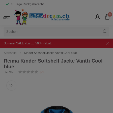
10 Tage Rückgaberecht !
0
MENU
Sommer SALE - bis zu 50% Rabatt →
Startseite
/
Kinder Softshell Jacke Vantti Cool blue
Reima Kinder Softshell Jacke Vantti Cool
blue
(0)
REIMA