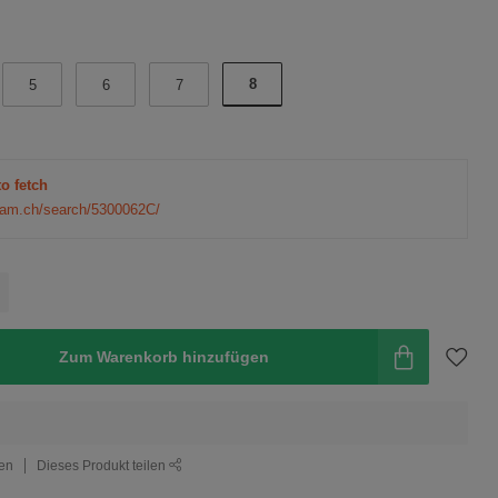
8
5
6
7
to fetch
eam.ch/search/5300062C/
Zum Warenkorb hinzufügen
gen
Dieses Produkt teilen