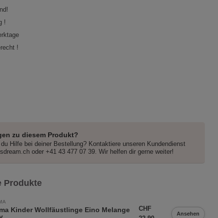
nd!
 !
erktage
recht !
gen zu diesem Produkt?
du Hilfe bei deiner Bestellung? Kontaktiere unseren Kundendienst
dsdream.ch
oder +41 43 477 07 39. Wir helfen dir gerne weiter!
 Produkte
MA
CHF
ma Kinder Wollfäustlinge Eino Melange
Ansehen
y