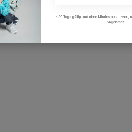
* 30 Tage gültig und ohne Mindestbestellwert, 
Angeboten *
Ihre Bewertung hinzufügen