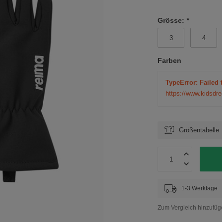
Grösse:
*
3
4
Farben
TypeError: Failed 
https://www.kidsdr
Größentabelle
1-3 Werktage
Zum Vergleich hinzufü