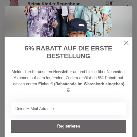
CHF
Reima Kinder Regenhose
Lammikko Rose blush
34,90
Auf Lager
CHF
REIMA
79,90
Reima Kinder BugProof 2in1 Hose
Surina Navy
CHF
5% RABATT AUF DIE ERSTE
Auf Lager
59,90
BESTELLUNG
CHF
REIMA
64,90
Reima Kinder BugProof Hose
Melde dich für unseren Newsletter an und bleibe über Neuheiten,
Punkiton Stone Green
CHF
Aktionen auf dem laufenden. Zudem erhälst du 5% Rabatt auf
Auf Lager
49,90
deinen ersten Einkauf!
(Rabattcode im Warenkorb eingeben)
😀
CHF
REIMA
79,90
Reima Kinder BugProof 2in1 Hose
Surina Stone Green
CHF
Auf Lager
59,90
Registrieren
CHF
REIMA