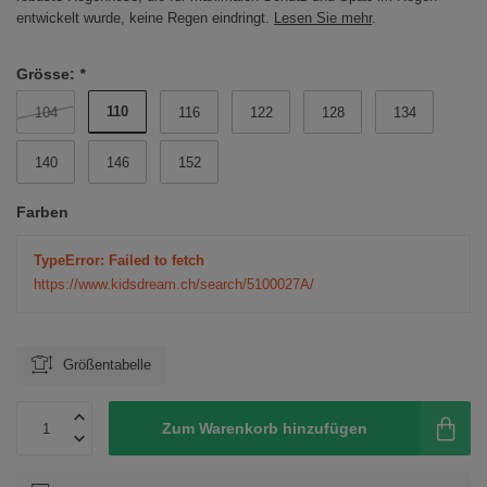
entwickelt wurde, keine Regen eindringt.
Lesen Sie mehr
.
Grösse:
*
110
104
116
122
128
134
140
146
152
Farben
TypeError: Failed to fetch
https://www.kidsdream.ch/search/5100027A/
Größentabelle
Zum Warenkorb hinzufügen