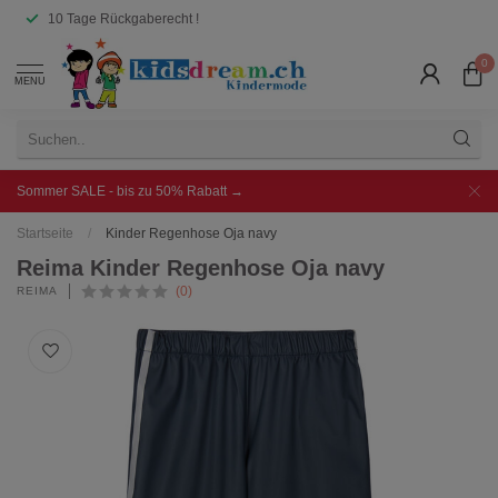
10 Tage Rückgaberecht !
0
MENU
Sommer SALE - bis zu 50% Rabatt →
Startseite
/
Kinder Regenhose Oja navy
Reima Kinder Regenhose Oja navy
(0)
REIMA