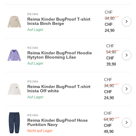
CHF
REIMA
34,90
Reima Kinder BugProof T-shirt
Inista Birch Beige
CHF
Auf Lager
24,90
5% RABATT AUF DIE ERSTE
BESTELLUNG
CHF
REIMA
54,90
Reima Kinder BugProof Hoodie
Hytyton Blooming Lilac
CHF
Melde dich für unseren Newsletter an und bleibe über Neuheiten,
Auf Lager
39,90
Aktionen auf dem laufenden. Zudem erhälst du 5% Rabatt auf
deinen ersten Einkauf!
(Rabattcode im Warenkorb eingeben)
CHF
😀
REIMA
34,90
Reima Kinder BugProof T-shirt
Inista Off white
CHF
Auf Lager
24,90
CHF
REIMA
Registrieren
64,90
Reima Kinder BugProof Hose
Punkiton Navy
CHF
Nicht auf Lager
49,90
* 30 Tage gültig und ohne Mindestbestellwert, nicht kumulierbar mit