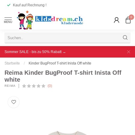
Kauf auf Rechnung !
0
MENU
Sommer SALE - bis zu 50% Rabatt →
Startseite
/
Kinder BugProof T-shirt Inista Off white
Reima Kinder BugProof T-shirt Inista Off
white
(0)
REIMA