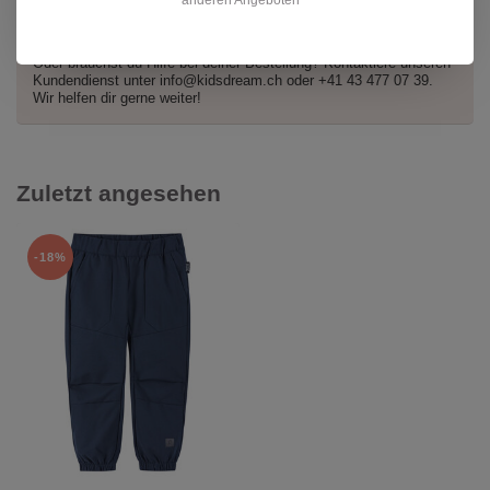
Hast du Fragen zu diesem Produkt?
Oder brauchst du Hilfe bei deiner Bestellung? Kontaktiere unseren
Kundendienst unter
info@kidsdream.ch
oder +41 43 477 07 39.
Wir helfen dir gerne weiter!
Zuletzt angesehen
-18%