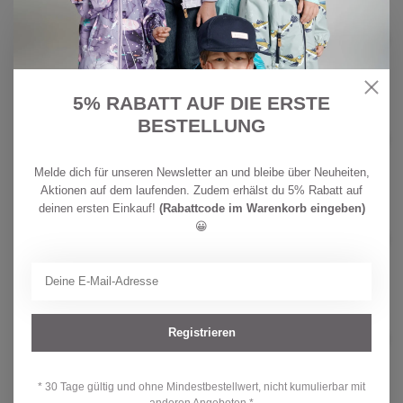
CHF
REIMA
64,90
Reima Kinder BugProof Hose
Punkiton Navy
CHF
Nicht auf Lager
49,90
5% RABATT AUF DIE ERSTE
CHF
REIMA
BESTELLUNG
79,90
Reima Kinder BugProof 2in1 Hose
Surina Navy
CHF
Auf Lager
59,90
Melde dich für unseren Newsletter an und bleibe über Neuheiten,
Aktionen auf dem laufenden. Zudem erhälst du 5% Rabatt auf
deinen ersten Einkauf!
(Rabattcode im Warenkorb eingeben)
CHF
REIMA
😀
64,90
Reima Kinder BugProof Hose
Punkiton Stone Green
CHF
Auf Lager
49,90
CHF
REIMA
79,90
Reima Kinder BugProof 2in1 Hose
Registrieren
Surina Stone Green
CHF
Auf Lager
59,90
* 30 Tage gültig und ohne Mindestbestellwert, nicht kumulierbar mit
anderen Angeboten *