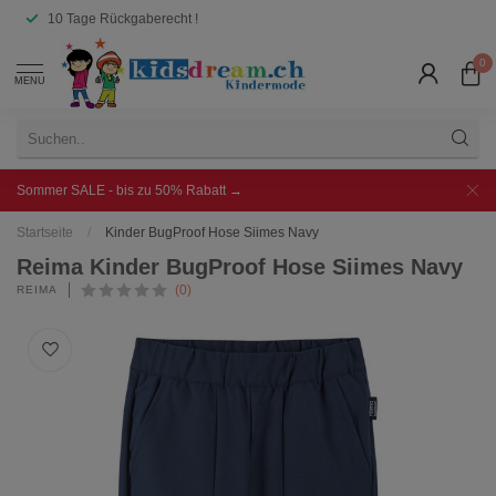
10 Tage Rückgaberecht !
0
MENU
Sommer SALE - bis zu 50% Rabatt →
Startseite
/
Kinder BugProof Hose Siimes Navy
Reima Kinder BugProof Hose Siimes Navy
(0)
REIMA