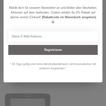
Melde dich für unseren Newsletter an und bleibe über Neuheiten,
REER
CHF
Reer Digitales Fieberthermometer
Aktionen auf dem laufenden. Zudem erhälst du 5% Rabatt auf
Frosch
15,90
deinen ersten Einkauf!
(Rabattcode im Warenkorb eingeben)
Auf Lager
😀
Hast du Fragen zu diesem Produkt?
Oder brauchst du Hilfe bei deiner Bestellung? Kontaktiere unseren
Kundendienst unter
info@kidsdream.ch
oder +41 43 477 07 39.
Registrieren
Wir helfen dir gerne weiter!
* 30 Tage gültig und ohne Mindestbestellwert, nicht kumulierbar mit
anderen Angeboten *
Zuletzt angesehen