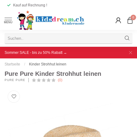
Kauf auf Rechnung !
0
MENU
Sommer SALE - bis zu 50% Rabatt →
Startseite
/
Kinder Strohhut leinen
Pure Pure Kinder Strohhut leinen
(0)
PURE PURE