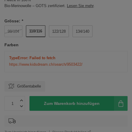
Bio-Merinowolle – GOTS zertifiziert.
Lesen Sie mehr
.
Grösse:
*
110/116
98/104
122/128
134/140
Farben
TypeError: Failed to fetch
https://www.kidsdream.ch/search/9503422/
Größentabelle
Zum Warenkorb hinzufügen