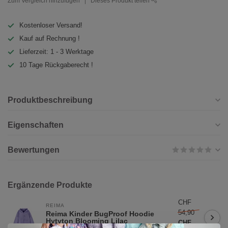
Zum Vergleich hinzufügen
Dieses Produkt teilen
Kostenloser Versand!
Kauf auf Rechnung !
Lieferzeit: 1 - 3 Werktage
10 Tage Rückgaberecht !
Produktbeschreibung
Eigenschaften
Bewertungen
Ergänzende Produkte
CHF
REIMA
54,90
Reima Kinder BugProof Hoodie
Hytyton Blooming Lilac
CHF