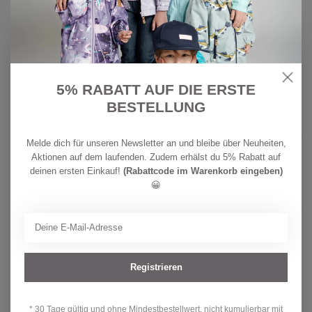
Auf Lager
39,90
REIMA
CHF
Reima Kinder Fleecejacke Kerros
Black
59,90
Auf Lager
5% RABATT AUF DIE ERSTE
BESTELLUNG
REIMA
CHF
Reima Kinder Fleecejacke Turina
Aquatic Blue
64,90
Melde dich für unseren Newsletter an und bleibe über Neuheiten,
Auf Lager
Aktionen auf dem laufenden. Zudem erhälst du 5% Rabatt auf
deinen ersten Einkauf!
(Rabattcode im Warenkorb eingeben)
😀
REIMA
CHF
Reima Kinder Fleecejacke Turina
Blooming Lilac
64,90
Auf Lager
Registrieren
REIMA
Reima Kinder Weste Tupas Navy
CHF 49,90
Auf Lager
* 30 Tage gültig und ohne Mindestbestellwert, nicht kumulierbar mit