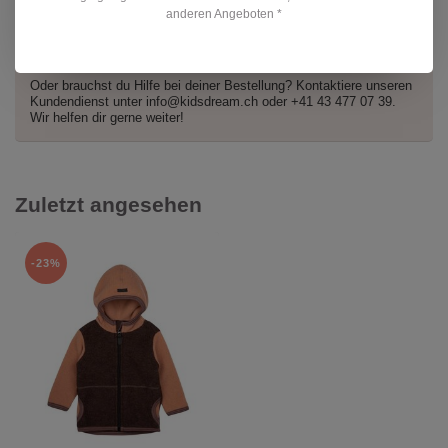
anderen Angeboten *
Hast du Fragen zu diesem Produkt?
Oder brauchst du Hilfe bei deiner Bestellung? Kontaktiere unseren
Kundendienst unter
info@kidsdream.ch
oder +41 43 477 07 39.
Wir helfen dir gerne weiter!
Zuletzt angesehen
-23%