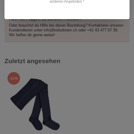
anderen Angeboten *
Hast du Fragen zu diesem Produkt?
Oder brauchst du Hilfe bei deiner Bestellung? Kontaktiere unseren
Kundendienst unter
info@kidsdream.ch
oder +41 43 477 07 39.
Wir helfen dir gerne weiter!
Zuletzt angesehen
-21%