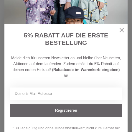
CHF
COLOR KIDS
33,90
Color Kids Sport Leggings
Turbulence
CHF
Auf Lager
21,90
5% RABATT AUF DIE ERSTE
BESTELLUNG
CHF
WOOLAMI
39,00
Woolami Attelas Leggings powder
pink
CHF
Melde dich für unseren Newsletter an und bleibe über Neuheiten,
Auf Lager
19,50
Aktionen auf dem laufenden. Zudem erhälst du 5% Rabatt auf
deinen ersten Einkauf!
(Rabattcode im Warenkorb eingeben)
😀
CHF
BONDI
24,90
Bondi Kleinkinder Leggings
Blumenallover
CHF
Auf Lager
19,90
Registrieren
WHEAT
CHF 21,90
Wheat Baby Leggings Jules
CHF 16,90
Auf Lager
* 30 Tage gültig und ohne Mindestbestellwert, nicht kumulierbar mit