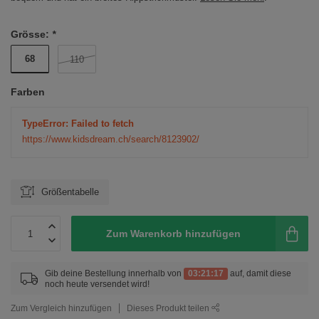
Grösse:
*
68
110
Farben
TypeError: Failed to fetch
https://www.kidsdream.ch/search/8123902/
Größentabelle
Zum Warenkorb hinzufügen
Gib deine Bestellung innerhalb von
03:21:17
auf, damit diese
noch heute versendet wird!
Zum Vergleich hinzufügen
Dieses Produkt teilen