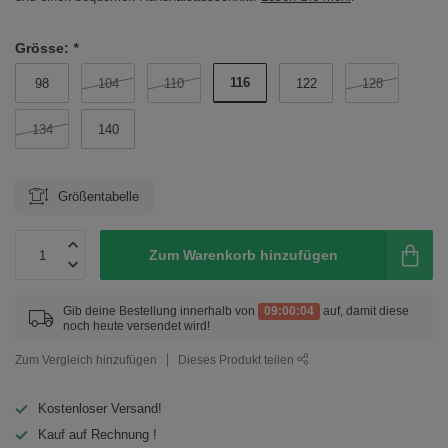
Grösse:
*
116
98
104
110
122
128
134
140
Größentabelle
Zum Warenkorb hinzufügen
Gib deine Bestellung innerhalb von
09:00:04
auf, damit diese
noch heute versendet wird!
Zum Vergleich hinzufügen
Dieses Produkt teilen
Kostenloser Versand!
Kauf auf Rechnung !