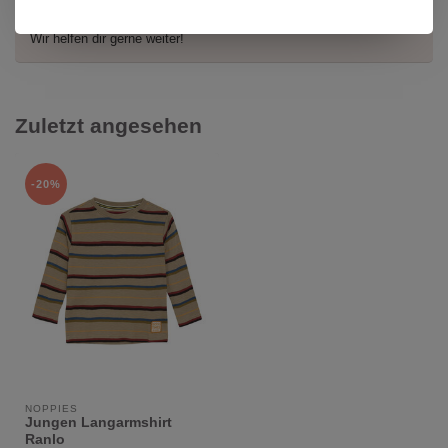
Oder brauchst du Hilfe bei deiner Bestellung? Kontaktiere unseren
Kundendienst unter
info@kidsdream.ch
oder +41 43 477 07 39.
Wir helfen dir gerne weiter!
Zuletzt angesehen
-20%
NOPPIES
Jungen Langarmshirt
Ranlo