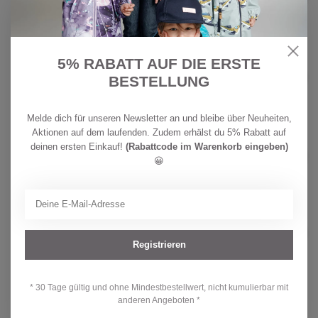
Inista Fresh Mint
CHF
Auf Lager
24,90
CHF
5% RABATT AUF DIE ERSTE
MINYMO
32,90
Minymo Mädchen T-Shirt
BESTELLUNG
Raindrops on Roses
CHF
Auf Lager
25,90
Melde dich für unseren Newsletter an und bleibe über Neuheiten,
Aktionen auf dem laufenden. Zudem erhälst du 5% Rabatt auf
CHF
REIMA
deinen ersten Einkauf!
(Rabattcode im Warenkorb eingeben)
34,90
Reima Kinder BugProof T-shirt
Inista Birch Beige
😀
CHF
Auf Lager
24,90
PROTEST
CHF 49,90
Protest Mädchen Bikini PRTAline
CHF 39,90
Registrieren
Auf Lager
* 30 Tage gültig und ohne Mindestbestellwert, nicht kumulierbar mit
anderen Angeboten *
Hast du Fragen zu diesem Produkt?