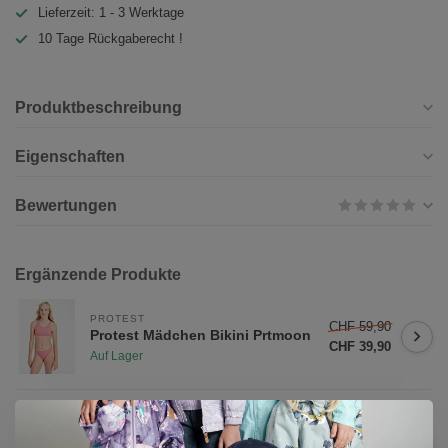
Lieferzeit: 1 - 3 Werktage
10 Tage Rückgaberecht !
Produktbeschreibung
Eigenschaften
Bewertungen
Ergänzende Produkte
PROTEST
CHF 59,90
Protest Mädchen Bikini Prtmoon
CHF 39,90
Auf Lager
CHF
REIMA
34,90
Reima Kinder BugProof T-shirt