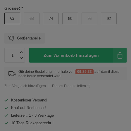
Grösse:
*
62
68
74
80
86
92
Größentabelle
Zum Warenkorb hinzufügen
Gib deine Bestellung innerhalb von
09:29:33
auf, damit diese
noch heute versendet wird!
Zum Vergleich hinzufügen
Dieses Produkt teilen
Kostenloser Versand!
Kauf auf Rechnung !
Lieferzeit: 1 - 3 Werktage
10 Tage Rückgaberecht !