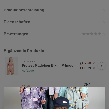
Produktbeschreibung
Eigenschaften
Bewertungen
Ergänzende Produkte
PROTEST
CHF 59,90
Protest Mädchen Bikini Prtmoon
CHF 39,90
Auf Lager
CHF
REIMA
34,90
Reima Kinder BugProof T-shirt
Inista Fresh Mint
CHF
Auf Lager
24,90