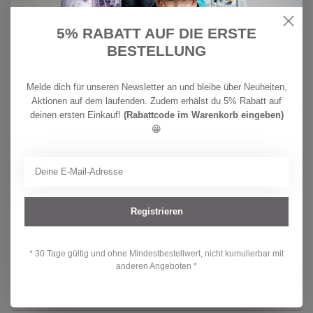
CHF
MINYMO
32,90
Minymo Mädchen T-Shirt
5% RABATT AUF DIE ERSTE
Raindrops on Roses
CHF
BESTELLUNG
Auf Lager
25,90
CHF
Melde dich für unseren Newsletter an und bleibe über Neuheiten,
REIMA
34,90
Reima Kinder BugProof T-shirt
Aktionen auf dem laufenden. Zudem erhälst du 5% Rabatt auf
Inista Birch Beige
CHF
deinen ersten Einkauf!
(Rabattcode im Warenkorb eingeben)
Auf Lager
24,90
😀
PROTEST
CHF 49,90
Protest Mädchen Bikini PRTAline
CHF 39,90
Auf Lager
Registrieren
* 30 Tage gültig und ohne Mindestbestellwert, nicht kumulierbar mit
Hast du Fragen zu diesem Produkt?
anderen Angeboten *
Oder brauchst du Hilfe bei deiner Bestellung? Kontaktiere unseren
Kundendienst unter
info@kidsdream.ch
oder +41 43 477 07 39.
Wir helfen dir gerne weiter!