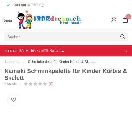
Kauf auf Rechnung !
0
MENU
Sommer SALE - bis zu 50% Rabatt →
Startseite
/
Schminkpalette für Kinder Kürbis & Skelett
Namaki Schminkpalette für Kinder Kürbis &
Skelett
(0)
NAMAKI