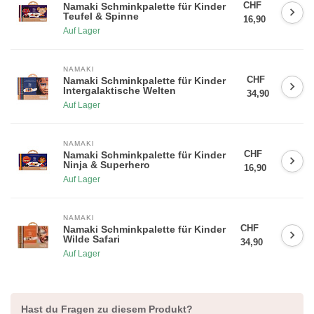
CHF
Namaki Schminkpalette für Kinder
Teufel & Spinne
16,90
Auf Lager
5% RABATT AUF DIE ERSTE
NAMAKI
CHF
BESTELLUNG
Namaki Schminkpalette für Kinder
Intergalaktische Welten
34,90
Auf Lager
Melde dich für unseren Newsletter an und bleibe über Neuheiten,
Aktionen auf dem laufenden. Zudem erhälst du 5% Rabatt auf
NAMAKI
deinen ersten Einkauf!
(Rabattcode im Warenkorb eingeben)
CHF
Namaki Schminkpalette für Kinder
😀
Ninja & Superhero
16,90
Auf Lager
NAMAKI
CHF
Namaki Schminkpalette für Kinder
Wilde Safari
34,90
Registrieren
Auf Lager
* 30 Tage gültig und ohne Mindestbestellwert, nicht kumulierbar mit
anderen Angeboten *
Hast du Fragen zu diesem Produkt?