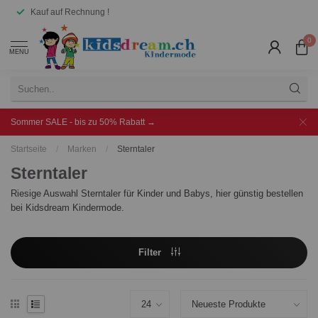
Kauf auf Rechnung !
0
MENU
Sommer SALE - bis zu 50% Rabatt →
Startseite
/
Marken
/
Sterntaler
Sterntaler
Riesige Auswahl Sterntaler für Kinder und Babys, hier günstig bestellen
bei Kidsdream Kindermode.
Filter