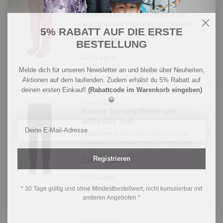
mel.
Unifarbene Kinder Strumpfhosen aus
angenehm weichem Material. Das perf...
5% RABATT AUF DIE ERSTE
CHF 17,90
BESTELLUNG
Auf Lager
1-3 Werktage
Melde dich für unseren Newsletter an und bleibe über Neuheiten,
Aktionen auf dem laufenden. Zudem erhälst du 5% Rabatt auf
deinen ersten Einkauf!
(Rabattcode im Warenkorb eingeben)
😀
STERNTALER
Kinder Strumpfhose uni
anthrazit mel.
Unifarbene Kinder Strumpfhosen aus
angenehm weichem Material. Das perf...
Registrieren
CHF 17,90
Auf Lager
1-3 Werktage
* 30 Tage gültig und ohne Mindestbestellwert, nicht kumulierbar mit
anderen Angeboten *