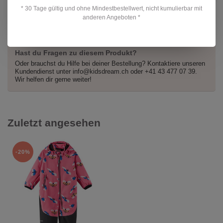
Blooming Lilac
CHF
* 30 Tage gültig und ohne Mindestbestellwert, nicht kumulierbar mit
Auf Lager
69,90
anderen Angeboten *
Hast du Fragen zu diesem Produkt?
Oder brauchst du Hilfe bei deiner Bestellung? Kontaktiere unseren
Kundendienst unter
info@kidsdream.ch
oder +41 43 477 07 39.
Wir helfen dir gerne weiter!
Zuletzt angesehen
-20%