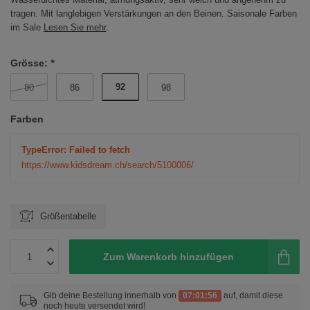
tragen. Mit langlebigen Verstärkungen an den Beinen. Saisonale Farben
im Sale
Lesen Sie mehr
.
Grösse:
*
92
80
86
98
Farben
TypeError: Failed to fetch
https://www.kidsdream.ch/search/5100006/
Größentabelle
Zum Warenkorb hinzufügen
Gib deine Bestellung innerhalb von
07:01:56
auf, damit diese
noch heute versendet wird!