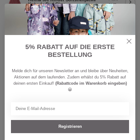
Koivula Red Clay
CHF
Auf Lager
59,90
REIMA
CHF
Reima Kinder Steppjacke Uumaja
Misty Violet
89,90
Auf Lager
5% RABATT AUF DIE ERSTE
BESTELLUNG
CHF
REIMA
64,90
Reima Hybrid Weste Tikkeri Stone
Melde dich für unseren Newsletter an und bleibe über Neuheiten,
Green
CHF
Aktionen auf dem laufenden. Zudem erhälst du 5% Rabatt auf
Auf Lager
44,90
deinen ersten Einkauf!
(Rabattcode im Warenkorb eingeben)
😀
CHF
REIMA
64,90
Reima Hybrid Weste Tikkeri
Blooming Lilac
CHF
Auf Lager
44,90
Registrieren
CHF
REIMA
89,90
Reima Hybrid Jacke Trekkeri