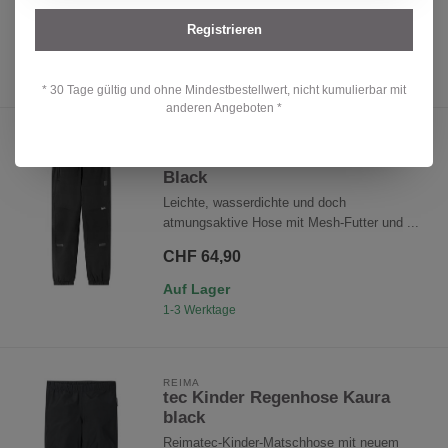
CHF 44,90
Registrieren
Auf Lager
1-3 Werktage
* 30 Tage gültig und ohne Mindestbestellwert, nicht kumulierbar mit
anderen Angeboten *
REIMA
tec Kinder Regenhose Intona
Black
Leichte, wasserdichte und doch
atmungsaktive Hose mit Mesh-Futter und ...
CHF 64,90
Auf Lager
1-3 Werktage
REIMA
tec Kinder Regenhose Kaura
black
Reimatec-Kinder-Matschhose mit neuem