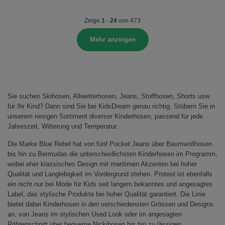
Zeige
1
-
24
von 473
Mehr anzeigen
Sie suchen Skihosen, Allwetterhosen, Jeans, Stoffhosen, Shorts usw.
für Ihr Kind? Dann sind Sie bei KidsDream genau richtig. Stöbern Sie in
unserem riesigen Sortiment diverser Kinderhosen, passend für jede
Jahreszeit, Witterung und Temperatur.
Die Marke Blue Rebel hat von fünf Pocket Jeans über Baumwollhosen
bis hin zu Bermudas die unterschiedlichsten Kinderhosen im Programm,
wobei eher klassisches Design mit maritimen Akzenten bei hoher
Qualität und Langlebigkeit im Vordergrund stehen. Protest ist ebenfalls
ein nicht nur bei Mode für Kids seit langem bekanntes und angesagtes
Label, das stylische Produkte bei hoher Qualität garantiert. Die Linie
bietet dabei Kinderhosen in den verschiedensten Grössen und Designs
an, von Jeans im stylischen Used Look oder im angesagten
Röhrenschnitt über bequeme Nickihosen bis hin zu lässigen