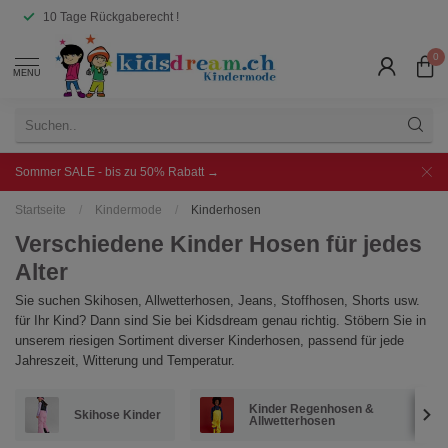
10 Tage Rückgaberecht !
0
MENU
Sommer SALE - bis zu 50% Rabatt →
Startseite
/
Kindermode
/
Kinderhosen
Verschiedene Kinder Hosen für jedes
Alter
Sie suchen Skihosen, Allwetterhosen, Jeans, Stoffhosen, Shorts usw.
für Ihr Kind? Dann sind Sie bei Kidsdream genau richtig. Stöbern Sie in
unserem riesigen Sortiment diverser Kinderhosen, passend für jede
Jahreszeit, Witterung und Temperatur.
Kinder Regenhosen &
Skihose Kinder
Allwetterhosen