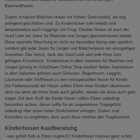
Baumwollhosen.
Zudem schätzen Mädchen Hosen mit hohem Stretchanteil, die eng
anliegend geschnitten sind. Zu Kinderröcken sehr beliebt sind
beispielsweise auch Leggings von Frugi. Darüber hinaus ist auch der
Used Look bei Jeans für Madchen und Jungen gleichermassen beliebt.
Diese spezielle Waschung ist nicht nur besonders lässig oder sportlich,
sondern gibt jeder Jeans für Jungen und Mädchenjeans ein einzigartiges
Aussehen. Das heisst, dank des Used Look wird jede Hose zum
gefragten Einzelstuck. Kinderhosen in allen Varianten für Madchen und
Jungen günstig im KidsDream Online Shop kaufen! Neben Jeanshosen
in allen Varianten gehören auch Skihosen, Regenhosen, Leggins,
Latzhosen oder Stoffhosen zu den meistgekauften Hosen für Kinder.
Die Farbenauswahl der Hosen sollten Eltern ihren Kindern überlassen,
denn nur wenn die Hose ihnen auch gefallte, werden sie diese auch gern
tragen. Auf dem Stoff der Kinder Hosen sollten Eltern unbedingt
besonders achten, dieser sollte für ein angenehmes Tragegefühl
unbedingt über einen hohen Stretchanteil verfugen. Zudem sind
Kniefalten zu empfehlen, denn auch diese erhöhen den Tragekomfort.
Kinderhosen Kaufberatung
- was gefällt Kids & Eltern zugleich? Kinderhosen müssen ganz schön