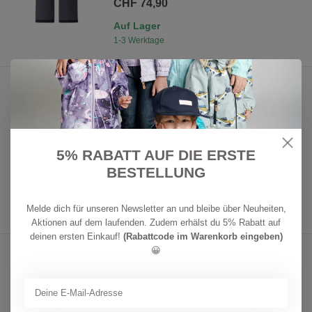
CHF 74,90
Auf Lager
1-3 Werktage
REIMA
tec Kinder Regenhose Sampu
Dark Teal
Leichte Hose mit wasserdichtem und
atmungsaktivem Allwetterkomfort fü...
5% RABATT AUF DIE ERSTE
CHF 74,90
BESTELLUNG
Auf Lager
1-3 Werktage
Melde dich für unseren Newsletter an und bleibe über Neuheiten,
Aktionen auf dem laufenden. Zudem erhälst du 5% Rabatt auf
deinen ersten Einkauf!
(Rabattcode im Warenkorb eingeben)
😀
REIMA
Kinder Fleecehose Tarvis Black
Diese weiche, bequeme Midlayer-Hose hält
Kinder an kalten Tagen warm.