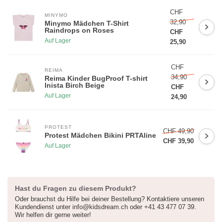
CHF
MINYMO
32,90
Minymo Mädchen T-Shirt
5% RABATT AUF DIE ERSTE
Raindrops on Roses
CHF
BESTELLUNG
Auf Lager
25,90
Melde dich für unseren Newsletter an und bleibe über Neuheiten,
CHF
REIMA
Aktionen auf dem laufenden. Zudem erhälst du 5% Rabatt auf
34,90
Reima Kinder BugProof T-shirt
deinen ersten Einkauf!
(Rabattcode im Warenkorb eingeben)
Inista Birch Beige
CHF
😀
Auf Lager
24,90
PROTEST
CHF 49,90
Protest Mädchen Bikini PRTAline
CHF 39,90
Auf Lager
Registrieren
* 30 Tage gültig und ohne Mindestbestellwert, nicht kumulierbar mit
Hast du Fragen zu diesem Produkt?
anderen Angeboten *
Oder brauchst du Hilfe bei deiner Bestellung? Kontaktiere unseren
Kundendienst unter
info@kidsdream.ch
oder +41 43 477 07 39.
Wir helfen dir gerne weiter!