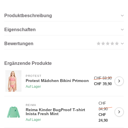
Produktbeschreibung
Eigenschaften
Bewertungen
Ergänzende Produkte
PROTEST
CHF 59,90
Protest Mädchen Bikini Prtmoon
CHF 39,90
Auf Lager
CHF
REIMA
34,90
Reima Kinder BugProof T-shirt
Inista Fresh Mint
CHF
Auf Lager
24,90