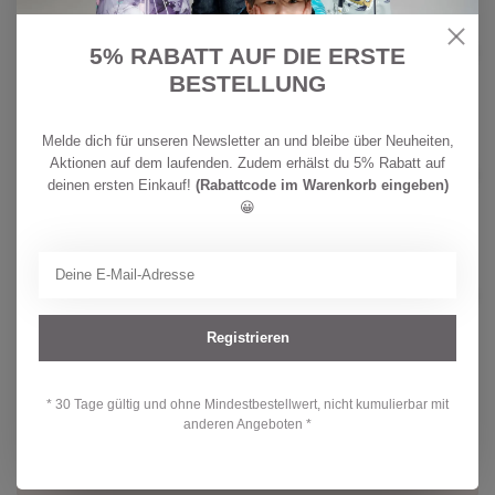
CHF
HUST & CLAIRE
39,90
Hust & Claire Mädchen Shorts
5% RABATT AUF DIE ERSTE
Helena Dobby
CHF
BESTELLUNG
Auf Lager
29,90
Melde dich für unseren Newsletter an und bleibe über Neuheiten,
CHF
REIMA
Aktionen auf dem laufenden. Zudem erhälst du 5% Rabatt auf
39,90
Reima Jungen SunProof Badeshorts
Palmu Soft black
deinen ersten Einkauf!
(Rabattcode im Warenkorb eingeben)
CHF
Auf Lager
😀
29,90
NOPPIES
CHF 19,90
Noppies Baby Shorts Muted Clay
CHF 15,90
Auf Lager
Registrieren
* 30 Tage gültig und ohne Mindestbestellwert, nicht kumulierbar mit
Hast du Fragen zu diesem Produkt?
anderen Angeboten *
Oder brauchst du Hilfe bei deiner Bestellung? Kontaktiere unseren
Kundendienst unter
info@kidsdream.ch
oder +41 43 477 07 39.
Wir helfen dir gerne weiter!