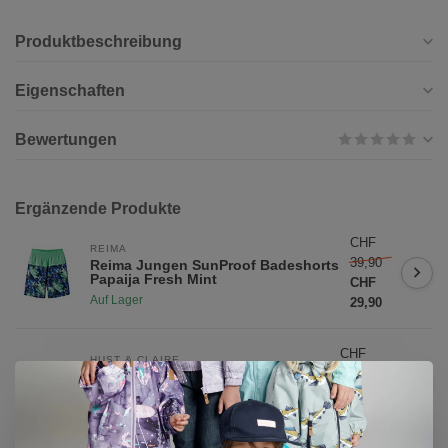
Produktbeschreibung
Eigenschaften
Bewertungen
Ergänzende Produkte
CHF
REIMA
39,90
Reima Jungen SunProof Badeshorts
Papaija Fresh Mint
CHF
Auf Lager
29,90
CHF
HUST & CLAIRE
37,90
Hust & Claire Jungen Shorts Hans
Summer
CHF
Auf Lager
29,90