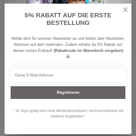
CHF
HUST & CLAIRE
39,90
Hust & Claire Mädchen Shorts
5% RABATT AUF DIE ERSTE
Helena Dobby
CHF
Auf Lager
29,90
BESTELLUNG
CHF
Melde dich für unseren Newsletter an und bleibe über Neuheiten,
GARCIA
43,90
Garcia Mädchen Jeans Shorts
Aktionen auf dem laufenden. Zudem erhälst du 5% Rabatt auf
Rianna dark used
CHF
deinen ersten Einkauf!
(Rabattcode im Warenkorb eingeben)
Auf Lager
34,90
😀
CHF
GARCIA
47,90
Garcia Jungen Jeans Shorts
Ilyano black
CHF
Auf Lager
35,90
Registrieren
* 30 Tage gültig und ohne Mindestbestellwert, nicht kumulierbar mit
Hast du Fragen zu diesem Produkt?
anderen Angeboten *
Oder brauchst du Hilfe bei deiner Bestellung? Kontaktiere unseren
Kundendienst unter
info@kidsdream.ch
oder +41 43 477 07 39.
Wir helfen dir gerne weiter!