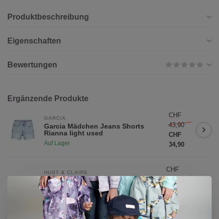
Produktbeschreibung
Eigenschaften
Bewertungen
Ergänzende Produkte
CHF
GARCIA
43,90
Garcia Mädchen Jeans Shorts
Rianna light used
CHF
Auf Lager
34,90
CHF
HUST & CLAIRE
34,90
Hust & Claire Mädchen Shorts
Helena Hello
CHF
Auf Lager
27,90